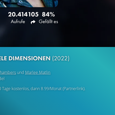
20.414
105
84%
Aufrufe
Gefällt es
LELE DIMENSIONEN
(2022)
hambers
und
Marlee Matlin
del
0 Tage kostenlos, dann 8.99/Monat (Partnerlink).