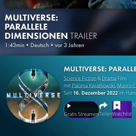
MULTIVERSE:
PARALLELE
DIMENSIONEN
TRAILER
1:43min
•
Deutsch
•
vor 3 Jahren
MULTIVERSE: PARAL
Science Fiction
&
Drama
Film
mit
Paloma Kwiatkowski
,
Munro C
Seit
16. Dezember 2022
im Han
3
Teilen
Watchlist
Gratis Streamen