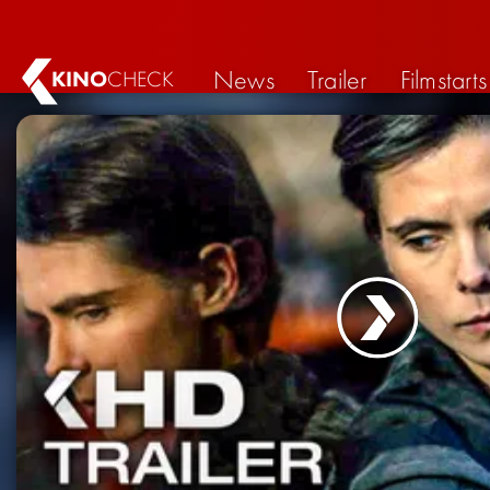
News
Trailer
Filmstarts
KINO
CHECK