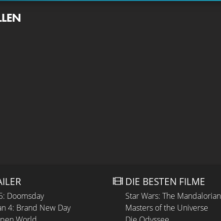
LLEN
AILER
DIE BESTEN FILME
 5: Doomsday
Star Wars: The Mandaloria
n 4: Brand New Day
Masters of the Universe
Open World
Die Odyssee