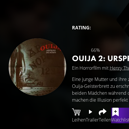
RATING:
66%
OUIJA 2: URS
Ein Horrorfilm mit
Henry T
Eine junge Mutter und ihre
Ouija-Geisterbrett zu ersc
beiden Mädchen während de
machen die Illusion perfekt 
Leihen
Trailer
Teilen
Watchlis