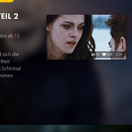
EIL 2
gabe ab 12
d sich die
5M
96%
2:34
nheit
 Schicksal
nesmee