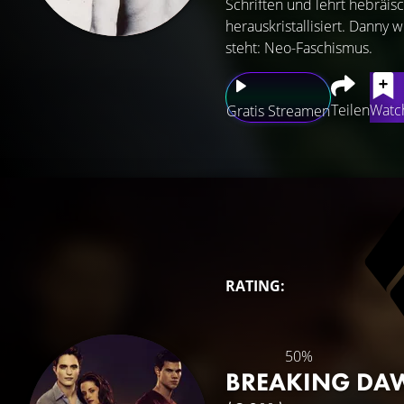
Schriften und lehrt hebräis
herauskristallisiert. Danny 
steht: Neo-Faschismus.
Teilen
Watch
Gratis Streamen
RATING:
50%
BREAKING DAWN