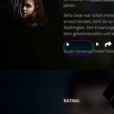
Jahren.
Bella Swan war schon immer 
erneut heiratet, zieht sie z
Washington. Ihre Erwartunge
dem geheimnisvollen und äu
Trailer
Teile
Gratis Streamen
RATING: