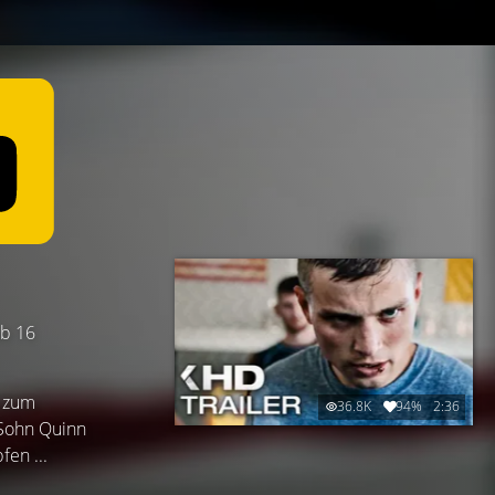
ab 16
s zum
36.8K
94%
2:36
 Sohn Quinn
en ...