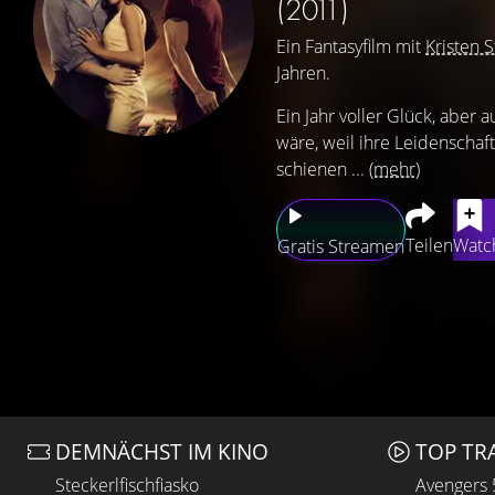
(2011)
Ein Fantasyfilm mit
Kristen 
Jahren.
Ein Jahr voller Glück, aber a
wäre, weil ihre Leidenschaf
schienen ...
(mehr)
Teilen
Watch
Gratis Streamen
DEMNÄCHST IM KINO
TOP TR
Steckerlfischfiasko
Avengers