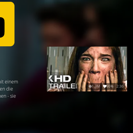
mit einem
1.3M
96%
2:36
en die
en - sie