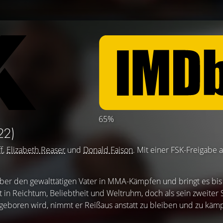
65%
22)
f
,
Elizabeth Reaser
und
Donald Faison
. Mit einer FSK-Freigabe 
 über den gewalttätigen Vater in MMA-Kämpfen und bringt es bi
gt in Reichtum, Beliebtheit und Weltruhm, doch als sein zweiter
eboren wird, nimmt er Reißaus anstatt zu bleiben und zu kämpf