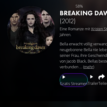
58%
BREAKING DAWN
(2012)
Eine Romanze mit
Kristen S
Jahren.
Bella erwacht völlig verwand
neugeborene Bella nie lebe
seiner Frau, ihre Geschwind
von Jacob Black, Bellas be
verbunden ...
(mehr)
Trailer
Teile
Gratis Streamen