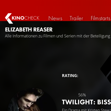
News
Trailer
Filmstarts
KINO
CHECK
ELIZABETH REASER
Alle Informationen zu Filmen und Serien mit der Beteiligung
RATING:
56%
TWILIGHT: B
Ein Drama mit
Kristen Stewa