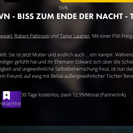
56%
 - BISS ZUM ENDE DER NACHT - T
tewart
,
Robert Pattinson
und
Taylor Lautner
. Mit einer FSK-Frei
elt. Sie ist jetzt Mutter und endlich auch … ein Vampir. Währen
ndiger gefühlt hat und ihr Ehemann Edward sich über die Schö
igkeit und ungewöhnliche Selbstbeherrschung freut, ist nun das
stem Freund, auf ewig mit Bellas außergewöhnlicher Tochter Re
30 Tage kostenlos, dann 12.99/Monat (Partnerlink).
n
Watchlist