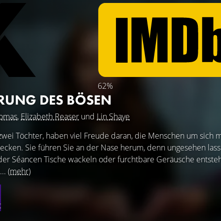
62%
PRUNG DES BÖSEN
homas
,
Elizabeth Reaser
und
Lin Shaye
 zwei Töchter, haben viel Freude daran, die Menschen um sich 
hrecken. Sie führen Sie an der Nase herum, denn ungesehen lass
r Séancen Tische wackeln oder furchtbare Geräusche entsteh
...
(mehr)
t