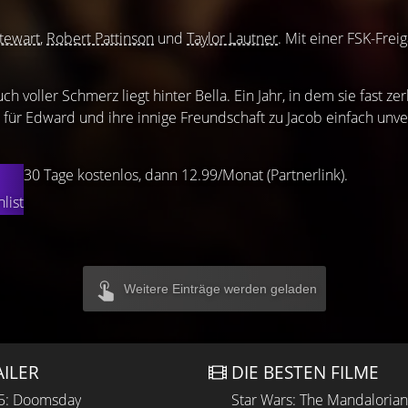
Stewart
,
Robert Pattinson
und
Taylor Lautner
. Mit einer FSK-Frei
uch voller Schmerz liegt hinter Bella. Ein Jahr, in dem sie fast z
t für Edward und ihre innige Freundschaft zu Jacob einfach unv
30 Tage kostenlos, dann 12.99/Monat (Partnerlink).
list
Weitere Einträge werden geladen
AILER
DIE BESTEN FILME
 5: Doomsday
Star Wars: The Mandaloria