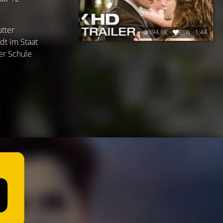
utter
394.8K
98%
1:44
adt im Staat
er Schule