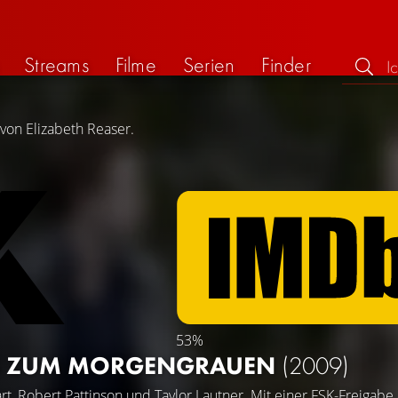
Streams
Filme
Serien
Finder
 von Elizabeth Reaser.
53%
ISS ZUM MORGENGRAUEN
(2009)
rt
,
Robert Pattinson
und
Taylor Lautner
. Mit einer FSK-Freigabe