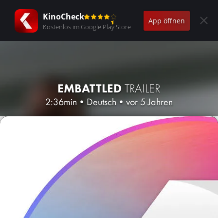
KinoCheck
App öffnen
Kostenlos im Google Play Store
EMBATTLED
TRAILER
2:36min
•
Deutsch
•
vor 5 Jahren