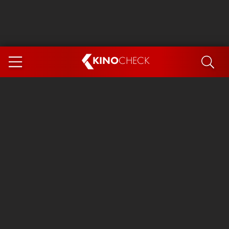
KINO
CHECK
App
DEMNÄCHST IM KINO
Steckerlfischfiasko
Ice Cream Man
Das Ende der Sterne
Exit 8
You, Me & Italy
Marsupilami