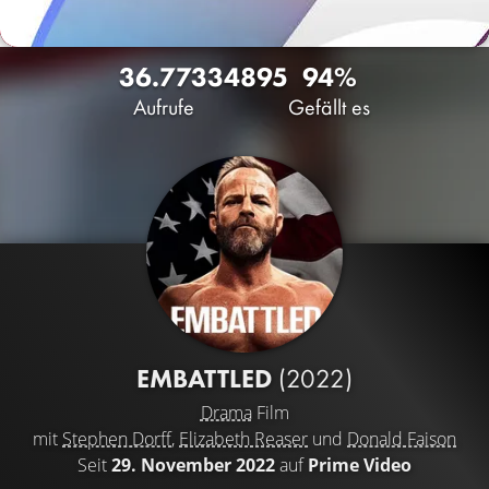
36.773
34
895
94%
Aufrufe
Gefällt es
EMBATTLED
(2022)
Drama
Film
mit
Stephen Dorff
,
Elizabeth Reaser
und
Donald Faison
Seit
29. November 2022
auf
Prime Video