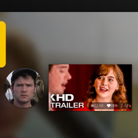
22.6K
98%
2:42