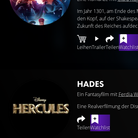
Im Jahr 1301, am Ende des M
den Kopf, auf der Shakespea
Zukunft des Reiches aufdec
Leihen
Trailer
Teilen
Watchlis
HADES
Ein Fantasyfilm mit
Ferdia W
Eine Realverfilmung der Dis
Teilen
Watchlist