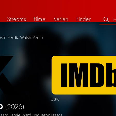
Streams
Filme
Serien
Finder
 von Ferdia Walsh-Peelo.
38%
EO
(2026)
gaard
,
Jamie Ward
und
Jason Isaacs