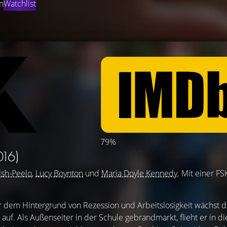
n
Watchlist
79%
016)
lsh-Peelo
,
Lucy Boynton
und
Maria Doyle Kennedy
. Mit einer F
or dem Hintergrund von Rezession und Arbeitslosigkeit wächst d
auf. Als Außenseiter in der Schule gebrandmarkt, flieht er in di