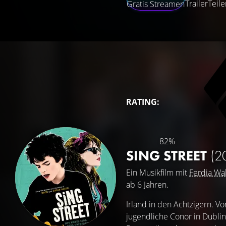
Trailer
Teile
Gratis Streamen
RATING:
82%
SING STREET
(2
Ein Musikfilm mit
Ferdia Wa
ab 6 Jahren.
Irland in den Achtzigern. V
jugendliche Conor in Dublin 