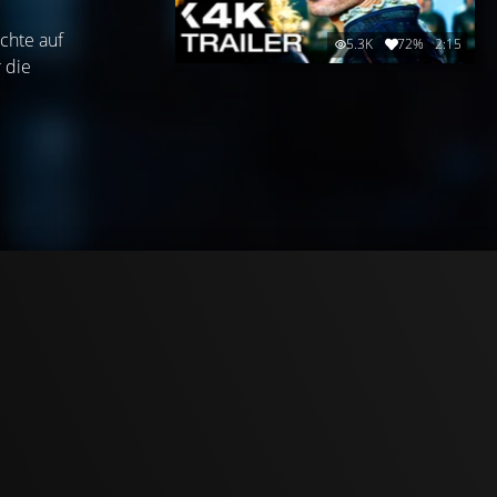
chte auf
5.3K
72%
2:15
 die