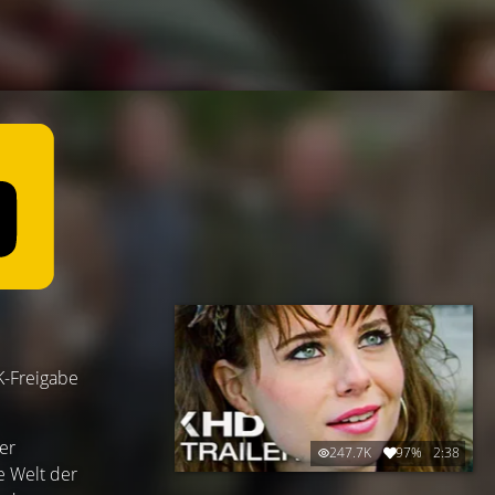
SK-Freigabe
er
247.7K
97%
2:38
e Welt der