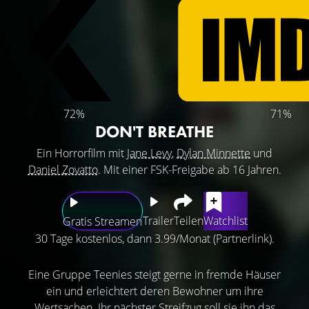
72%
71%
DON'T BREATHE
Ein Horrorfilm mit
Jane Levy
,
Dylan Minnette
und
Daniel Zovatto
. Mit einer FSK-Freigabe ab 16 Jahren.
Trailer
Teilen
Watchlist
Gratis Streamen
30 Tage kostenlos, dann 3.99/Monat (Partnerlink).
Eine Gruppe Teenies steigt gerne in fremde Häuser
ein und erleichtert deren Bewohner um ihre
Wertsachen. Ihr nächster Streifzug soll sie ihn das