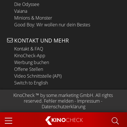
Die Odyssee
Vaiana
Minions & Monster
Good Boy: Wir wollen nur dein Bestes
KONTAKT UND MEHR
Kontakt & FAQ
KinoCheck-App
Werbung buchen
Offene Stellen
Video Schnittstelle (API)
Switch to English
KinoCheck
 ™ by 
some.marketing GmbH
. All rights 
reserved.
Fehler melden
 - 
Impressum
 - 
Datenschutzerklärung
KINO
CHECK