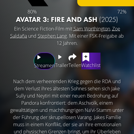
80%
72%
AVATAR 3: FIRE AND ASH
(2025)
Ein Science Fiction-Film mit
Sam Worthington
,
Zoe
Saldaña
und
Stephen Lang
. Mit einer FSK-Freigabe ab
12 Jahren.
Trailer
Teilen
Watchlist
Streamen
Nach dem verheerenden Krieg gegen die RDA und
dem Verlust ihres ältesten Sohnes sehen sich Jake
Sully und Neytiri mit einer neuen Bedrohung auf
Pandora konfrontiert: dem Aschvolk, einem
gewalttätigen und machthungrigen Na'vi-Stamm unter
der Führung der skrupellosen Varang. Jakes Familie
muss in einem Konflikt, der sie an ihre emotionalen
und physischen Grenzen bringt, um ihr Überleben