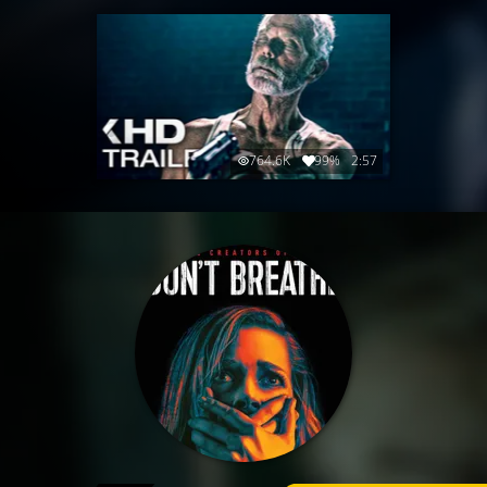
764.6K
99%
2:57