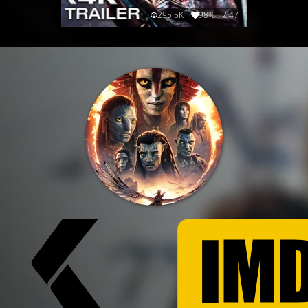
295.5K
98%
2:47