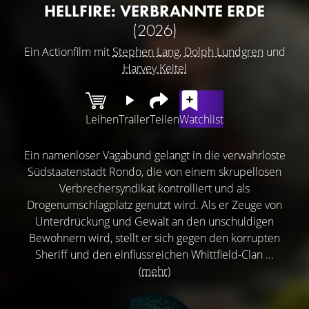
HELLFIRE: VERBRANNTE ERDE
(2026)
Ein Actionfilm mit
Stephen Lang
,
Dolph Lundgren
und
Harvey Keitel
Leihen
Trailer
Teilen
Watchlist
Ein namenloser Vagabund gelangt in die verwahrloste
Südstaatenstadt Rondo, die von einem skrupellosen
Verbrechersyndikat kontrolliert und als
Drogenumschlagplatz genutzt wird. Als er Zeuge von
Unterdrückung und Gewalt an den unschuldigen
Bewohnern wird, stellt er sich gegen den korrupten
Sheriff und den einflussreichen Whittfield-Clan ...
(mehr)