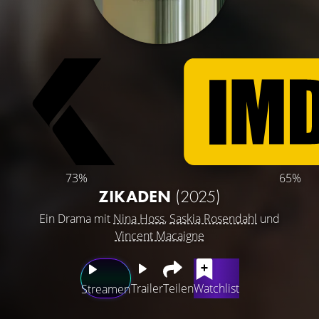
73%
65%
ZIKADEN
(2025)
Ein Drama mit
Nina Hoss
,
Saskia Rosendahl
und
Vincent Macaigne
Trailer
Teilen
Watchlist
Streamen