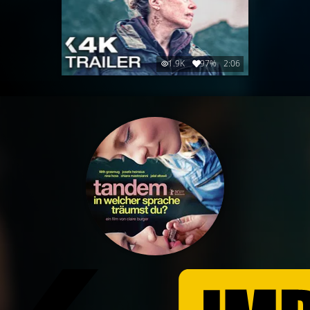
1.9K
97%
2:06