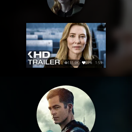
131.9K
89%
1:59