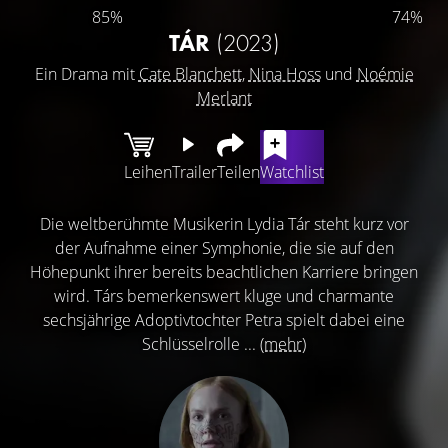
85%
74%
TÁR
(2023)
Ein Drama mit
Cate Blanchett
,
Nina Hoss
und
Noémie
Merlant
Leihen
Trailer
Teilen
Watchlist
Die weltberühmte Musikerin Lydia Tár steht kurz vor
der Aufnahme einer Symphonie, die sie auf den
Höhepunkt ihrer bereits beachtlichen Karriere bringen
wird. Társ bemerkenswert kluge und charmante
sechsjährige Adoptivtochter Petra spielt dabei eine
Schlüsselrolle ...
(mehr)