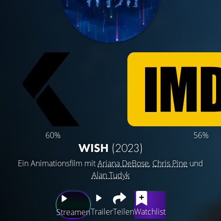
60%
56%
WISH
(2023)
Ein Animationsfilm mit
Ariana DeBose
,
Chris Pine
und
Alan Tudyk
Trailer
Teilen
Watchlist
Streamen