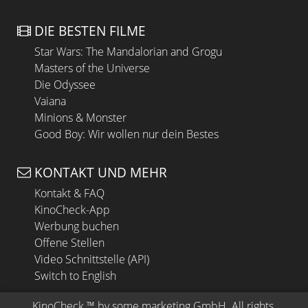
DIE BESTEN FILME
Star Wars: The Mandalorian and Grogu
Masters of the Universe
Die Odyssee
Vaiana
Minions & Monster
Good Boy: Wir wollen nur dein Bestes
KONTAKT UND MEHR
Kontakt & FAQ
KinoCheck-App
Werbung buchen
Offene Stellen
Video Schnittstelle (API)
Switch to English
KinoCheck
 ™ by 
some.marketing GmbH
. All rights 