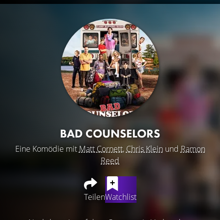
BAD COUNSELORS
Eine Komödie mit
Matt Cornett
,
Chris Klein
und
Ramon
Reed
Teilen
Watchlist