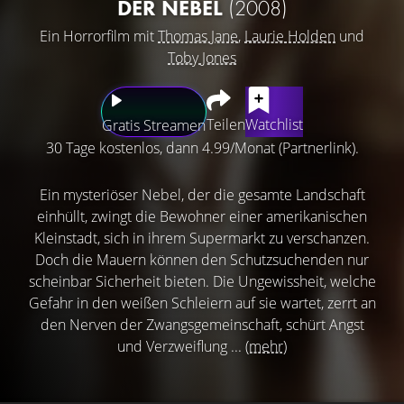
DER NEBEL
(2008)
Ein Horrorfilm mit
Thomas Jane
,
Laurie Holden
und
Toby Jones
Teilen
Watchlist
Gratis Streamen
30 Tage kostenlos, dann 4.99/Monat (Partnerlink).
Ein mysteriöser Nebel, der die gesamte Landschaft
einhüllt, zwingt die Bewohner einer amerikanischen
Kleinstadt, sich in ihrem Supermarkt zu verschanzen.
Doch die Mauern können den Schutzsuchenden nur
scheinbar Sicherheit bieten. Die Ungewissheit, welche
Gefahr in den weißen Schleiern auf sie wartet, zerrt an
den Nerven der Zwangsgemeinschaft, schürt Angst
und Verzweiflung ...
(mehr)