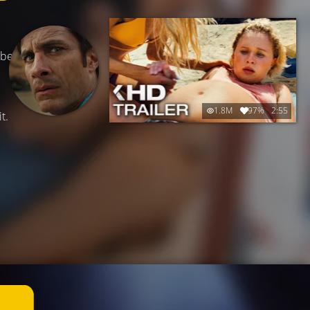
abe
1.8M
97%
2:55
t.