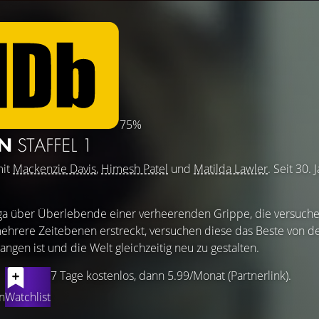
75%
EN
STAFFEL 1
mit
Mackenzie Davis
,
Himesh Patel
und
Matilda Lawler
. Seit 30.
ga über Überlebende einer verheerenden Grippe, die versuche
hrere Zeitebenen erstreckt, versuchen diese das Beste von d
ngen ist und die Welt gleichzeitig neu zu gestalten.
7 Tage kostenlos, dann 5.99/Monat (Partnerlink).
n
Watchlist