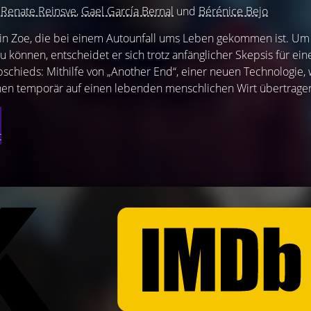
t
Renate Reinsve
,
Gael García Bernal
und
Bérénice Bejo
din Zoe, die bei einem Autounfall ums Leben gekommen ist. Um
u können, entscheidet er sich trotz anfänglicher Skepsis für ein
chieds: Mithilfe von „Another End“, einer neuen Technologie, 
en temporär auf einen lebenden menschlichen Wirt übertragen
t