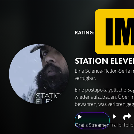
RATING:
STATION ELEV
Eine Science-Fiction-Serie 
verfügbar.
Eine postapokalyptische Sa
wieder aufzubauen. Über me
bewahren, was verloren gega
Trailer
Teile
Gratis Streamen