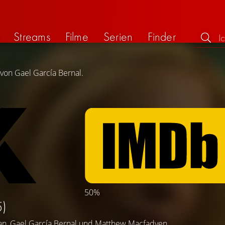
Streams
Filme
Serien
Finder
 von Gael García Bernal.
50%
5)
an
,
Gael García Bernal
und
Matthew Macfadyen