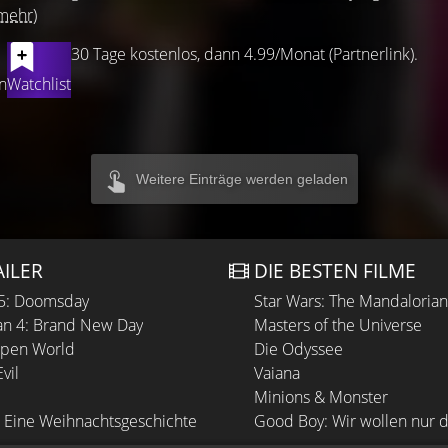
mehr)
30 Tage kostenlos, dann 4.99/Monat (Partnerlink).
n
Watchlist
Weitere Einträge werden geladen
AILER
DIE BESTEN FILME
 5: Doomsday
Star Wars: The Mandaloria
n 4: Brand New Day
Masters of the Universe
Open World
Die Odyssee
vil
Vaiana
Minions & Monster
 Eine Weihnachtsgeschichte
Good Boy: Wir wollen nur d