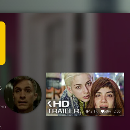
K-
nem
42.1K
68%
2:06
n