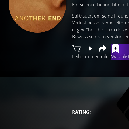
Ein Science Fiction-Film mi
Sal trauert um seine Freun
Verlust besser verarbeiten z
ungewöhnliche Form des Abs
Bewusstsein von Verstorben
Leihen
Trailer
Teilen
Watchlis
RATING: