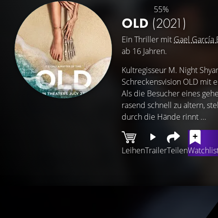
55%
OLD
(2021)
Ein Thriller mit
Gael García 
ab 16 Jahren.
Kultregisseur M. Night Shya
Schreckensvision OLD mit e
Als die Besucher eines geh
rasend schnell zu altern, ste
durch die Hände rinnt ...
Leihen
Trailer
Teilen
Watchlis