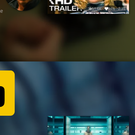
51.6K
94%
2:35
te