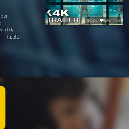
 den
7.8K
92%
1:45
e
wird das
 ...
(mehr)