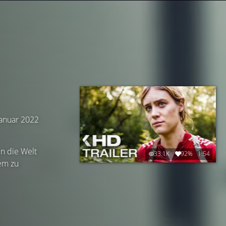
 Januar 2022
n die Welt
33.1K
92%
1:54
em zu