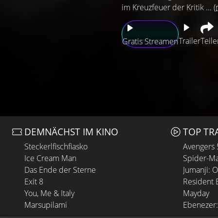
im Kreuzfeuer der Kritik ...
(
Trailer
Teile
Gratis Streamen
DEMNÄCHST IM KINO
TOP TR
Steckerlfischfiasko
Avengers
Ice Cream Man
Spider-Ma
Das Ende der Sterne
Jumanji: 
Exit 8
Resident E
You, Me & Italy
Mayday
Marsupilami
Ebenezer: