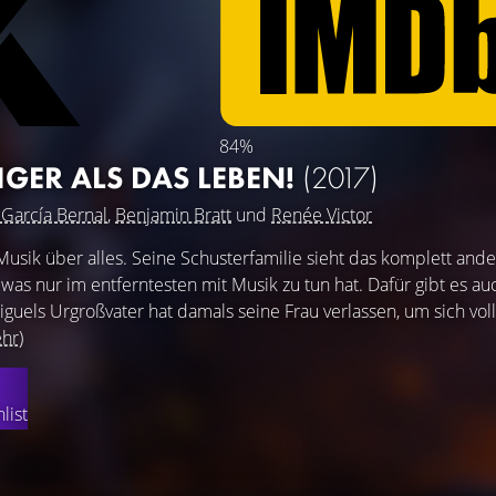
84%
GER ALS DAS LEBEN!
(2017)
 García Bernal
,
Benjamin Bratt
und
Renée Victor
Musik über alles. Seine Schusterfamilie sieht das komplett ande
 was nur im entferntesten mit Musik zu tun hat. Dafür gibt es au
guels Urgroßvater hat damals seine Frau verlassen, um sich vol
hr)
list