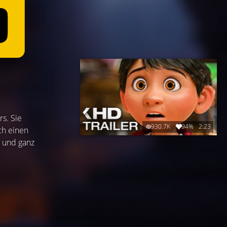
rs. Sie
930.7K
94%
2:23
ch einen
l und ganz