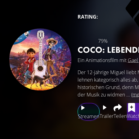
RATING:
79%
COCO: LEBENDI
Ein Animationsfilm mit
Gael
Der 12-jährige Miguel liebt 
lehnen kategorisch alles ab,
historischen Grund, denn Mi
der Musik zu widmen ...
(me
Trailer
Teilen
Watch
Streamen