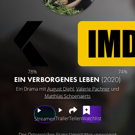
78%
74%
EIN VERBORGENES LEBEN
(2020)
Ein Drama mit
August Diehl
,
Valerie Pachner
und
Matthias Schoenaerts
Trailer
Teilen
Watchlist
Streamen
Der Österreicher Franz Jägerstätter verweigert