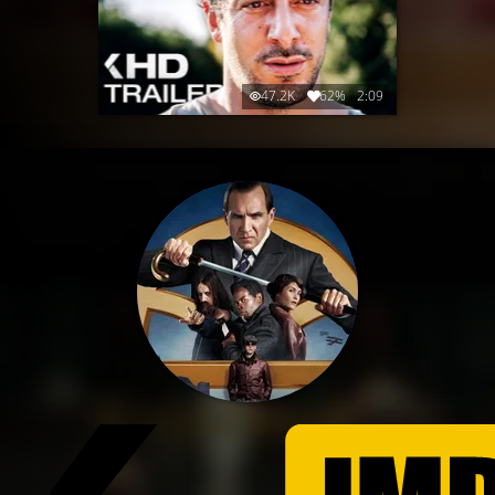
47.2K
62%
2:09