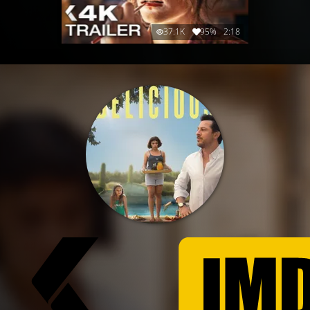
37.1K
95%
2:18