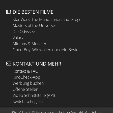
DIE BESTEN FILME
Star Wars: The Mandalorian and Grogu
Masters of the Universe
Die Odyssee
Vaiana
Minions & Monster
Good Boy: Wir wollen nur dein Bestes
KONTAKT UND MEHR
Kontakt & FAQ
KinoCheck-App
Werbung buchen
Offene Stellen
Video Schnittstelle (API)
Switch to English
KinoCheck
 ™ by 
some.marketing GmbH
. All rights 