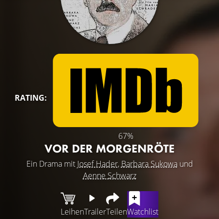
RATING:
67%
VOR DER MORGENRÖTE
Ein Drama mit
Josef Hader
,
Barbara Sukowa
und
Aenne Schwarz
Leihen
Trailer
Teilen
Watchlist