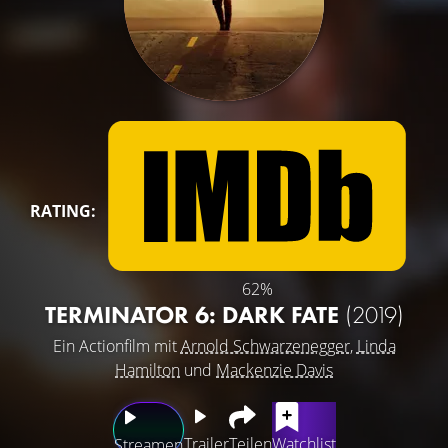
RATING:
62%
TERMINATOR 6: DARK FATE
(2019)
Ein Actionfilm mit
Arnold Schwarzenegger
,
Linda
Hamilton
und
Mackenzie Davis
Trailer
Teilen
Watchlist
Streamen