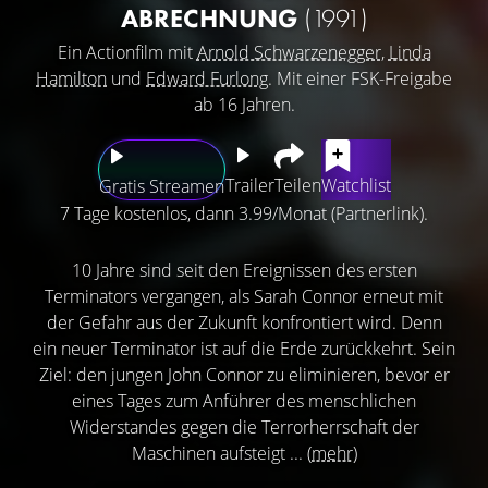
ABRECHNUNG
(1991)
Ein Actionfilm mit
Arnold Schwarzenegger
,
Linda
Hamilton
und
Edward Furlong
. Mit einer FSK-Freigabe
ab 16 Jahren.
Trailer
Teilen
Watchlist
Gratis Streamen
7 Tage kostenlos, dann 3.99/Monat (Partnerlink).
10 Jahre sind seit den Ereignissen des ersten
Terminators vergangen, als Sarah Connor erneut mit
der Gefahr aus der Zukunft konfrontiert wird. Denn
ein neuer Terminator ist auf die Erde zurückkehrt. Sein
Ziel: den jungen John Connor zu eliminieren, bevor er
eines Tages zum Anführer des menschlichen
Widerstandes gegen die Terrorherrschaft der
Maschinen aufsteigt ...
(mehr)