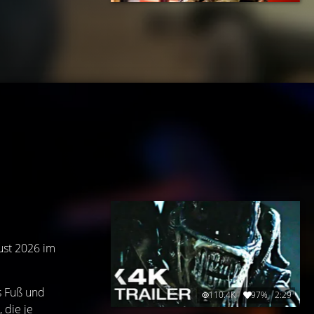
ust 2026 im
s Fuß und
110.4K
97%
2:29
 die je