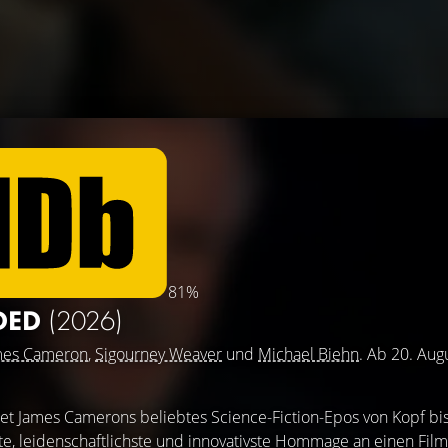
81%
DED
(2026)
mes Cameron
,
Sigourney Weaver
und
Michael Biehn
. Ab 20. Aug
et James Camerons beliebtes Science-Fiction-Epos von Kopf bi
ste, leidenschaftlichste und innovativste Hommage an einen Film,