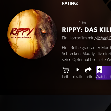
RATING:
40%
RIPPY: DAS K
Ein Horrorfilm mit
Michael 
Eine Reihe grausamer Morde
Schrecken. Maddy, die einzi
seine Opfer auf brutalste We
Leihen
Trailer
Teilen
Watchlis