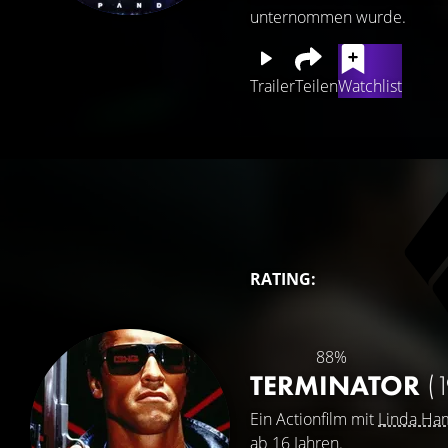
unternommen wurde.
Trailer
Teilen
Watchlist
RATING:
88%
TERMINATOR
(
Ein Actionfilm mit
Linda Ham
ab 16 Jahren.