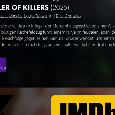
74%
LER OF KILLERS
(2025)
say LaVanchy
,
Louis Ozawa
und
Rick Gonzalez
i der wildesten Krieger der Menschheitsgeschichte: einer Wiki
 blutigen Rachefeldzug führt; einem Ninja im feudalen Japan, de
ie Nachfolge gegen seinen Samurai-Bruder wendet; und einem
 der in den Himmel steigt, um eine außerweltliche Bedrohung f
list