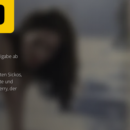
eigabe ab
ten Sickos,
zte und
erry, der