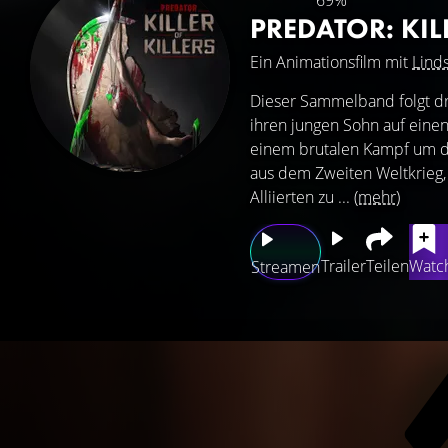
69%
PREDATOR: KIL
Ein Animationsfilm mit
Lind
Dieser Sammelband folgt dre
ihren jungen Sohn auf einen
einem brutalen Kampf um d
aus dem Zweiten Weltkrieg,
Alliierten zu ...
(mehr)
Trailer
Teilen
Watch
Streamen