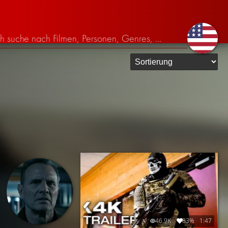
46.9K
83%
1:47