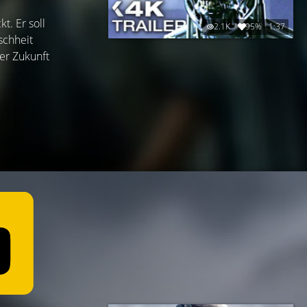
t. Er soll
2.1K
95%
1:37
schheit
der Zukunft