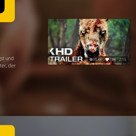
gst und
38.4K
93%
2:15
ter, der