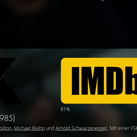
81%
1985)
ilton
,
Michael Biehn
und
Arnold Schwarzenegger
. Mit einer F