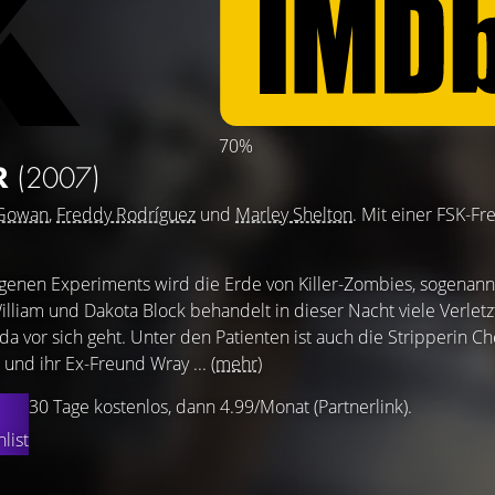
70%
R
(2007)
Gowan
,
Freddy Rodríguez
und
Marley Shelton
. Mit einer FSK-Fr
genen Experiments wird die Erde von Killer-Zombies, sogenann
illiam und Dakota Block behandelt in dieser Nacht viele Verlet
s da vor sich geht. Unter den Patienten ist auch die Stripperin Ch
 und ihr Ex-Freund Wray ...
(mehr)
30 Tage kostenlos, dann 4.99/Monat (Partnerlink).
list