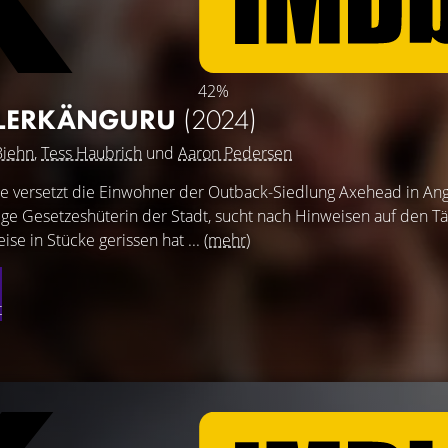
42%
ILLERKÄNGURU
(2024)
Biehn
,
Tess Haubrich
und
Aaron Pedersen
 versetzt die Einwohner der Outback-Siedlung Axehead in An
ge Gesetzeshüterin der Stadt, sucht nach Hinweisen auf den Tä
ise in Stücke gerissen hat ...
(mehr)
t