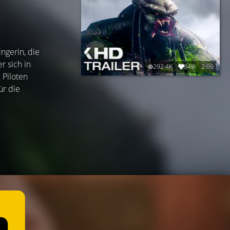
ngerin, die
r sich in
292.4K
84%
2:06
 Piloten
ür die