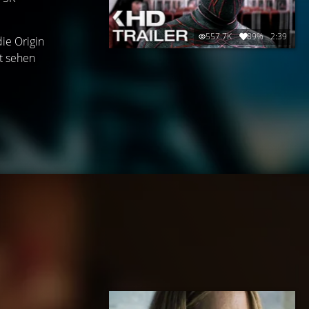
557.7K
89%
2:39
ie Origin
ft sehen