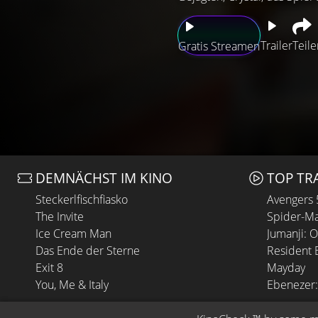
Trailer
Teile
Gratis Streamen
DEMNÄCHST IM KINO
TOP TR
Steckerlfischfiasko
Avengers
The Invite
Spider-Ma
Ice Cream Man
Jumanji: 
Das Ende der Sterne
Resident E
Exit 8
Mayday
You, Me & Italy
Ebenezer: