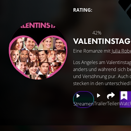
RATING:
42%
VALENTINSTA
Eine Romanze mit
Julia Rob
Los Angeles am Valentinstag
anders und während sich b
und Versöhnung pur. Auch di
stecken in den unterschiedl
Trailer
Teilen
Watch
Streamen