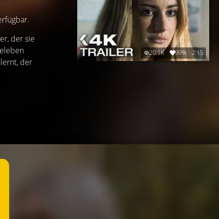
erfügbar.
r, der sie
geleben
20.1K
99%
2:15
lernt, der