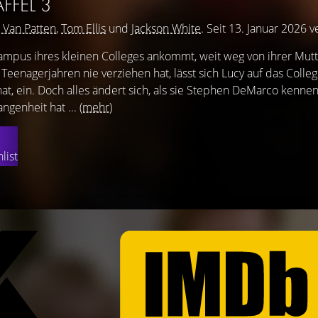
AFFEL 3
 Van Patten
,
Tom Ellis
und
Jackson White
. Seit 13. Januar 2026 v
ampus ihres kleinen Colleges ankommt, weit weg von ihrer Mutte
 Teenagerjahren nie verziehen hat, lässt sich Lucy auf das Colle
hat, ein. Doch alles ändert sich, als sie Stephen DeMarco kennen
ngenheit hat ...
(mehr)
list