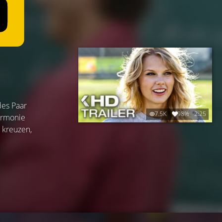
des Paar
7.5K
98%
2:25
armonie
 kreuzen,