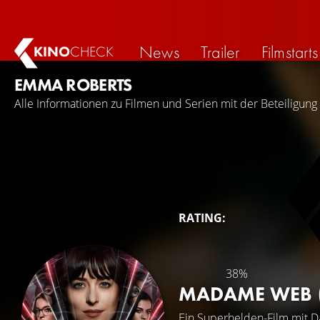
News
Trailer
Filmstarts
KINO
CHECK
EMMA ROBERTS
Alle Informationen zu Filmen und Serien mit der Beteiligun
RATING:
38%
MADAME WEB
Ein Superhelden-Film mit
D