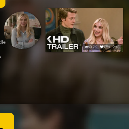
die
60.2K
97%
2:41
s