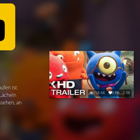
ufen ist:
158.6K
93%
2:38
 Lächeln
ssehen, an