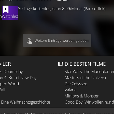
30 Tage kostenlos, dann 8.99/Monat (Partnerlink).
n
Watchlist
Weitere Einträge werden geladen
AILER
DIE BESTEN FILME
 5: Doomsday
Star Wars: The Mandaloria
n 4: Brand New Day
Masters of the Universe
Open World
Die Odyssee
vil
Vaiana
Minions & Monster
 Eine Weihnachtsgeschichte
Good Boy: Wir wollen nur d