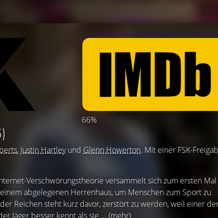
66%
)
erts
,
Justin Hartley
und
Glenn Howerton
. Mit einer FSK-Freiga
Internet-Verschwörungstheorie versammelt sich zum ersten Mal
in einem abgelegenen Herrenhaus, um Menschen zum Sport zu
der Reichen steht kurz davor, zerstört zu werden, weil einer de
der Jäger besser kennt als sie ...
(mehr)