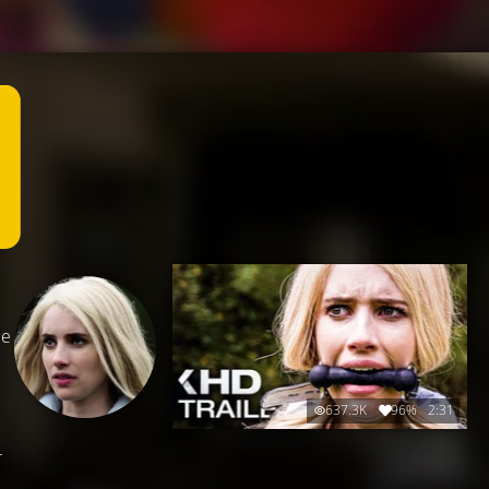
be
637.3K
96%
2:31
r