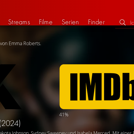
Streams
Filme
Serien
Finder
g von Emma Roberts.
41%
(2024)
akota Johnson
,
Sydney Sweeney
und
Isabela Merced
. Mit einer