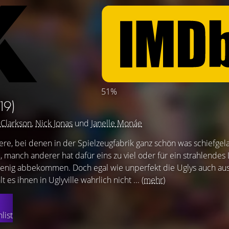
51%
19)
 Clarkson
,
Nick Jonas
und
Janelle Monáe
ere, bei denen in der Spielzeugfabrik ganz schön was schiefgela
 manch anderer hat dafür eins zu viel oder für ein strahlendes
wenig abbekommen. Doch egal wie unperfekt die Uglys auch au
es ihnen in Uglyville wahrlich nicht ...
(mehr)
list