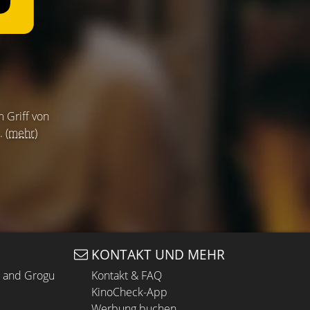
m Griff von
..
(mehr)
KONTAKT UND MEHR
n and Grogu
Kontakt & FAQ
KinoCheck-App
Werbung buchen