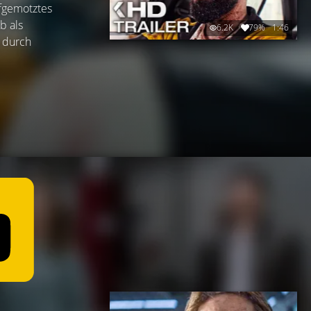
ufgemotztes
b als
6.2K
79%
1:46
 durch