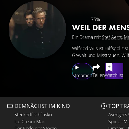
75%
WEIL DER MEN
Ein Drama mit
Stef Aerts
,
Ma
Wilfried Wils ist Hilfspoliz
Gewalt und Misstrauen. Wilfr
Teilen
Watchlist
Streamen
DEMNÄCHST IM KINO
TOP TR
Steckerlfischfiasko
Avengers
Ice Cream Man
Spider-Ma
Das Ende der Sterne
Jumanji: 