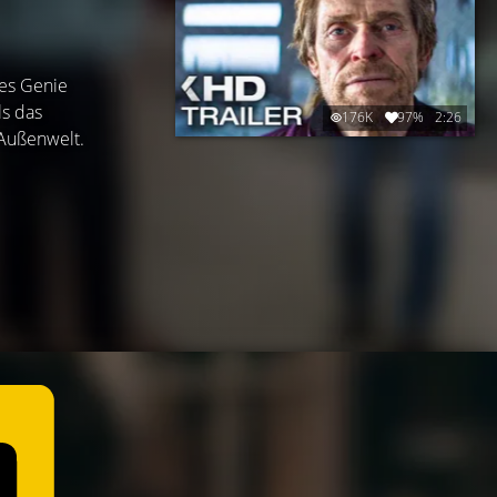
tes Genie
ls das
176K
97%
2:26
 Außenwelt.