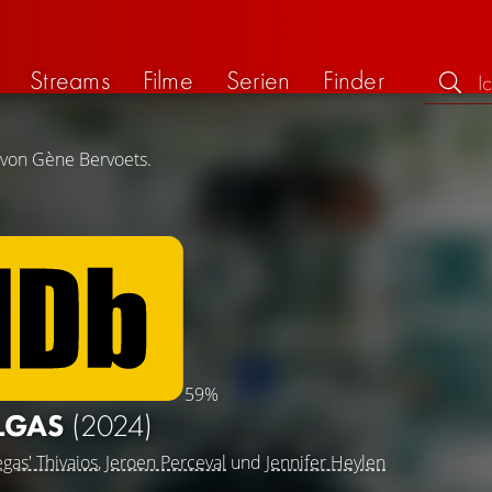
Streams
Filme
Serien
Finder
g von Gène Bervoets.
59%
LGAS
(2024)
egas' Thivaios
,
Jeroen Perceval
und
Jennifer Heylen