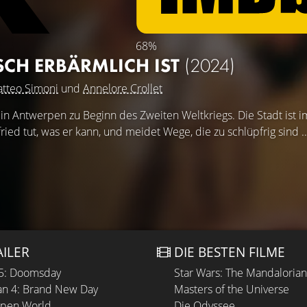
68%
SCH ERBÄRMLICH IST
(2024)
tteo Simoni
und
Annelore Crollet
ist in Antwerpen zu Beginn des Zweiten Weltkriegs. Die Stadt ist i
ied tut, was er kann, und meidet Wege, die zu schlüpfrig sind .
AILER
DIE BESTEN FILME
 5: Doomsday
Star Wars: The Mandaloria
n 4: Brand New Day
Masters of the Universe
Open World
Die Odyssee