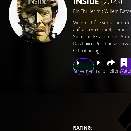
INSIDE
(2023)
Ein Thriller mit
Willem Dafo
Willem Dafoe verkörpert de
auf seinem Gebiet, der in 
Sicherheitssystem des Appa
Das Luxus-Penthouse verwand
Offenbarung…
Trailer
Teilen
Watch
Streamen
RATING: