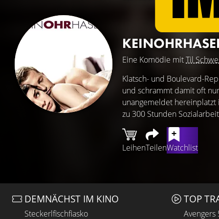
KEINOHRHAS
Eine Komödie mit
Til Schwe
Klatsch- und Boulevard-Repo
und schrammt damit oft nur 
unangemeldet hereinplatzt i
zu 300 Stunden Sozialarbeit
Leihen
Teilen
Watchlist
DEMNÄCHST IM KINO
TOP TR
Steckerlfischfiasko
Avengers