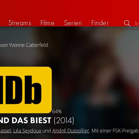
Streams
Filme
Serien
Finder
 von Yvonne Catterfeld.
64%
ND DAS BIEST
(2014)
assel
,
Léa Seydoux
und
André Dussollier
. Mit einer FSK-Freiga