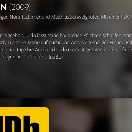
EN
(2009)
iger
,
Nora Tschirner
und
Matthias Schweighöfer
. Mit einer FSK
 eingeholt. Ludo lässt seine häuslichen Pflichten schleifen, Anna
Party Ludos Ex Marie auftaucht und Annas ehemaliger Freund Ral
in paar Tage bei Anna und Ludo einzieht, geraten beide außer K
n nagen an der Liebe ...
(mehr)