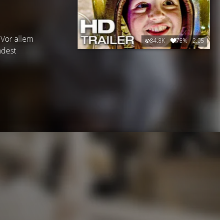
 Vor allem
84.8K
75%
2:05
ndest