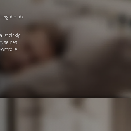
-Freigabe ab
 ist zickig
f, seines
ontrolle.