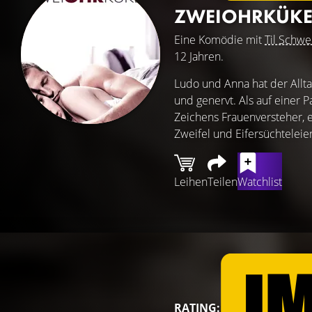
ZWEIOHRKÜK
Eine Komödie mit
Til Schwe
12 Jahren.
Ludo und Anna hat der Alltag
und genervt. Als auf einer 
Zeichens Frauenversteher, e
Zweifel und Eifersüchteleie
Leihen
Teilen
Watchlist
RATING: