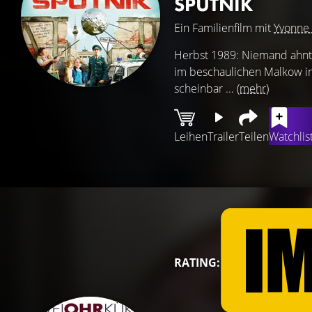
SPUTNIK
Ein Familienfilm mit
Yvonne 
Herbst 1989: Niemand ahnt, 
im beschaulichen Malkow im
scheinbar ...
(mehr)
Leihen
Trailer
Teilen
Watchlis
RATING: