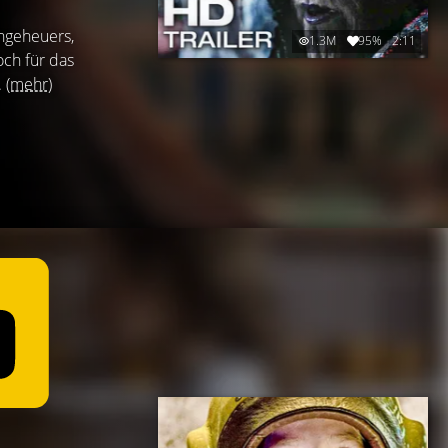
Ungeheuers,
1.3M
95%
2:11
och für das
.
(mehr)