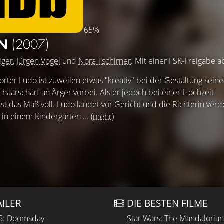
65%
EN
(2007)
iger
,
Jürgen Vogel
und
Nora Tschirner
. Mit einer FSK-Freigabe a
rter Ludo ist zuweilen etwas "kreativ" bei der Gestaltung seiner
haarscharf an Ärger vorbei. Als er jedoch bei einer Hochzeit
st das Maß voll. Ludo landet vor Gericht und die Richterin verd
 in einem Kindergarten ...
(mehr)
AILER
DIE BESTEN FILME
 5: Doomsday
Star Wars: The Mandaloria