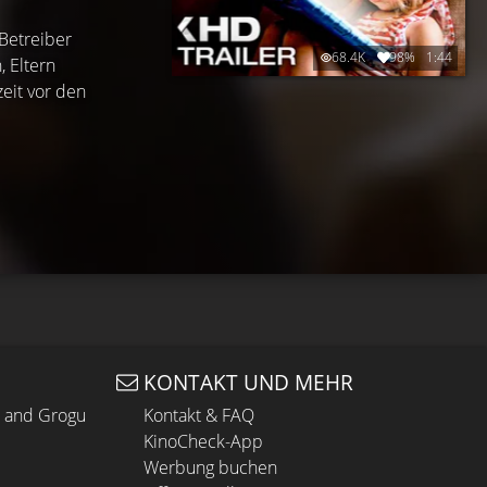
Betreiber
68.4K
98%
1:44
 Eltern
eit vor den
KONTAKT UND MEHR
n and Grogu
Kontakt & FAQ
KinoCheck-App
Werbung buchen