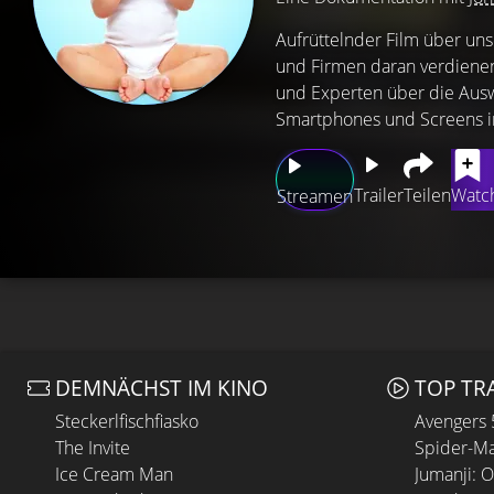
Aufrüttelnder Film über un
und Firmen daran verdienen
und Experten über die Ausw
Smartphones und Screens in
Trailer
Teilen
Watch
Streamen
DEMNÄCHST IM KINO
TOP TR
Steckerlfischfiasko
Avengers
The Invite
Spider-Ma
Ice Cream Man
Jumanji: 