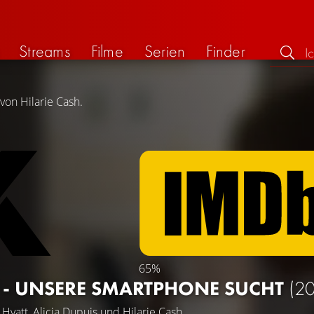
Streams
Filme
Serien
Finder
von Hilarie Cash.
65%
 - UNSERE SMARTPHONE SUCHT
(20
 Hyatt
,
Alicia Dupuis
und
Hilarie Cash