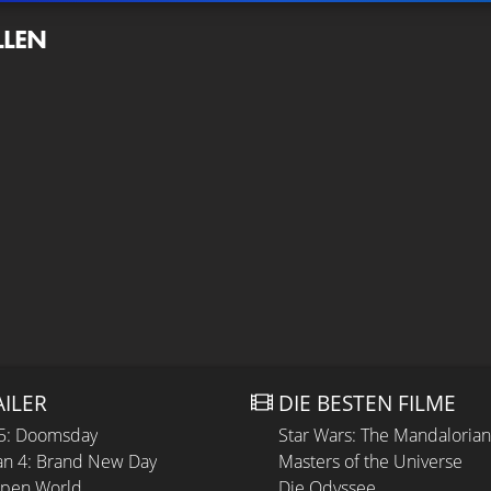
LLEN
AILER
DIE BESTEN FILME
 5: Doomsday
Star Wars: The Mandaloria
n 4: Brand New Day
Masters of the Universe
Open World
Die Odyssee