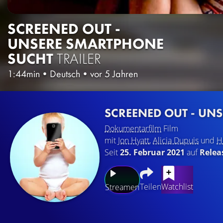
SCREENED OUT -
UNSERE SMARTPHONE
SUCHT
TRAILER
1:44min
•
Deutsch
•
vor 5 Jahren
SCREENED OUT - UN
Dokumentarfilm
Film
mit
Jon Hyatt
,
Alicia Dupuis
und
H
Seit
25. Februar 2021
auf
Relea
Teilen
Watchlist
Streamen