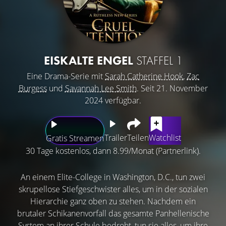
EISKALTE ENGEL
STAFFEL 1
Eine Drama-Serie mit
Sarah Catherine Hook
,
Zac
Burgess
und
Savannah Lee Smith
. Seit 21. November
2024 verfügbar.
Trailer
Teilen
Watchlist
Gratis Streamen
30 Tage kostenlos, dann 8.99/Monat (Partnerlink).
An einem Elite-College in Washington, D.C., tun zwei
skrupellose Stiefgeschwister alles, um in der sozialen
Hierarchie ganz oben zu stehen. Nachdem ein
brutaler Schikanenvorfall das gesamte Panhellenische
System an ihrer Schule bedroht, tun sie alles, um ihre