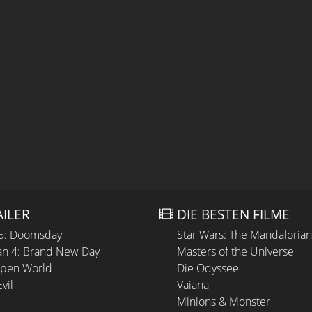
AILER
DIE BESTEN FILME
 5: Doomsday
Star Wars: The Mandaloria
n 4: Brand New Day
Masters of the Universe
Open World
Die Odyssee
vil
Vaiana
Minions & Monster