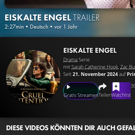
EISKALTE ENGEL
TRAILER
2:27min
•
Deutsch
•
vor 1 Jahr
EISKALTE ENGEL
Drama
Serie
mit
Sarah Catherine Hook
,
Zac Bu
Seit
21. November 2024
auf
Pri
3
Teilen
Watchlist
Gratis Streamen
DIESE VIDEOS KÖNNTEN DIR AUCH GEFA