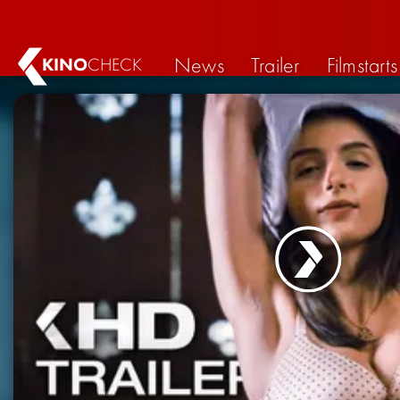
News
Trailer
Filmstarts
KINO
CHECK