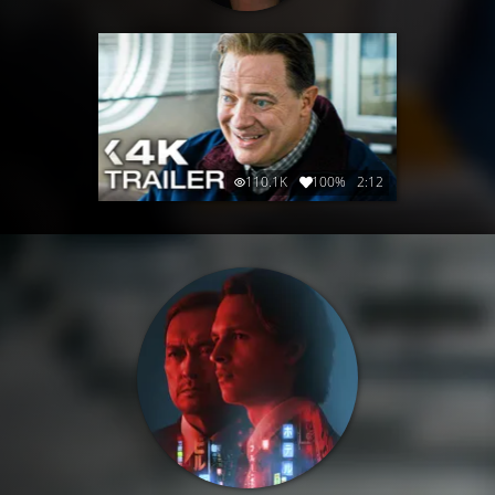
110.1K
100%
2:12