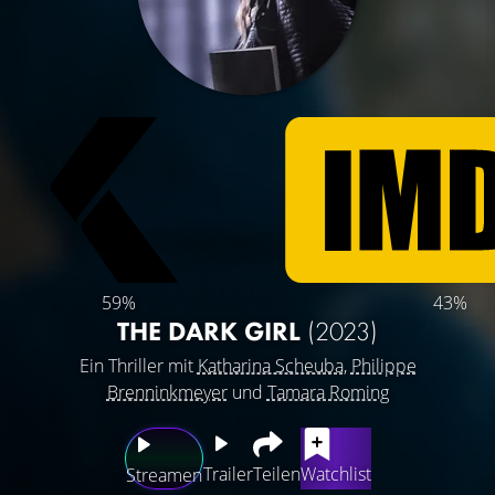
59%
43%
THE DARK GIRL
(2023)
Ein Thriller mit
Katharina Scheuba
,
Philippe
Brenninkmeyer
und
Tamara Roming
Trailer
Teilen
Watchlist
Streamen