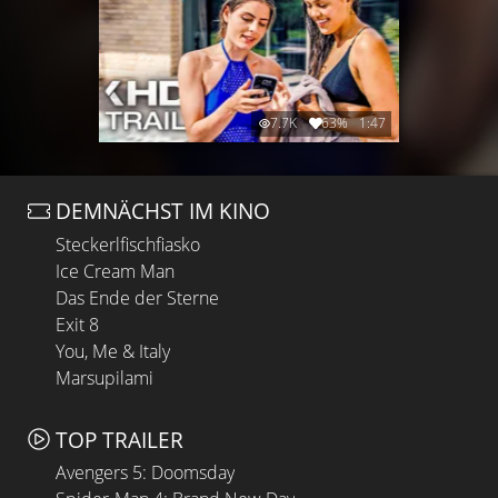
7.7K
63%
1:47
DEMNÄCHST IM KINO
Steckerlfischfiasko
Ice Cream Man
Das Ende der Sterne
Exit 8
You, Me & Italy
Marsupilami
TOP TRAILER
Avengers 5: Doomsday