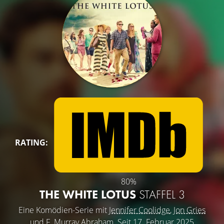
RATING:
80%
THE WHITE LOTUS
STAFFEL 3
Eine Komödien-Serie mit
Jennifer Coolidge
,
Jon Gries
und
F. Murray Abraham
. Seit 17. Februar 2025