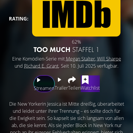
RATING:
62%
TOO MUCH
STAFFEL 1
Eine Komödien-Serie mit
Megan Stalter
,
Will Sharpe
und
Richard E. Grant
. Seit 10. Juli 2025 verfügbar.
Trailer
Teilen
Watchlist
Streamen
Die New Yorkerin Jessica ist Mitte dreißig, überarbeitet
und leidet unter ihrer Trennung – es sollte doch für
die Ewigkeit sein. So kapselt sie sich langsam von allen
ab, die sie kennt. Als sie jeder Block in New York nur
noch an ihr eigenes Fehlverhalten erinnert, bietet sich