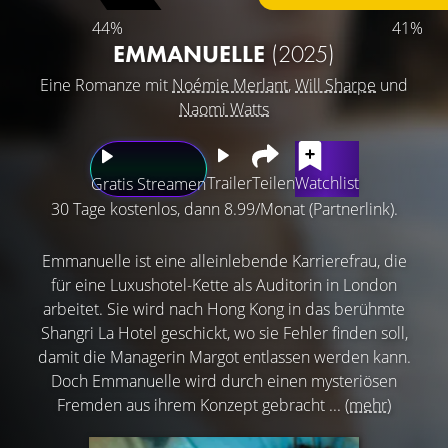
44%
41%
EMMANUELLE
(2025)
Eine Romanze mit
Noémie Merlant
,
Will Sharpe
und
Naomi Watts
Trailer
Teilen
Watchlist
Gratis Streamen
30 Tage kostenlos, dann 8.99/Monat (Partnerlink).
Emmanuelle ist eine alleinlebende Karrierefrau, die
für eine Luxushotel-Kette als Auditorin in London
arbeitet. Sie wird nach Hong Kong in das berühmte
Shangri La Hotel geschickt, wo sie Fehler finden soll,
damit die Managerin Margot entlassen werden kann.
Doch Emmanuelle wird durch einen mysteriösen
Fremden aus ihrem Konzept gebracht ...
(mehr)