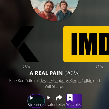
76%
71%
A REAL PAIN
(2025)
Eine Komödie mit
Jesse Eisenberg
,
Kieran Culkin
und
Will Sharpe
Trailer
Teilen
Watchlist
Streamen