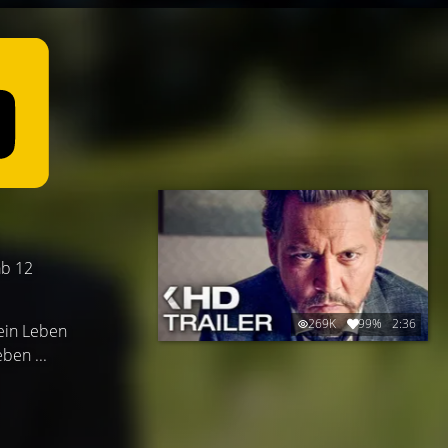
ab 12
269K
99%
2:36
sein Leben
ben ...