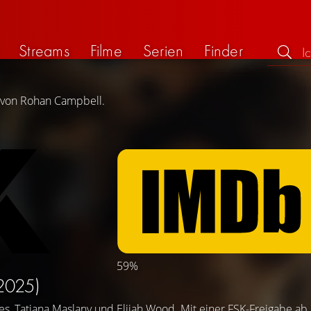
Streams
Filme
Serien
Finder
g von Rohan Campbell.
59%
2025)
es
,
Tatiana Maslany
und
Elijah Wood
. Mit einer FSK-Freigabe ab