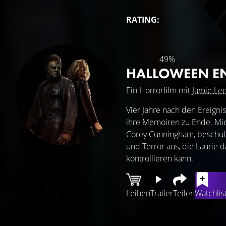
RATING:
49%
HALLOWEEN E
Ein Horrorfilm mit
Jamie Lee
Vier Jahre nach den Ereignis
ihre Memoiren zu Ende. Mic
Corey Cunningham, beschuldi
und Terror aus, die Laurie d
kontrollieren kann.
Leihen
Trailer
Teilen
Watchlis