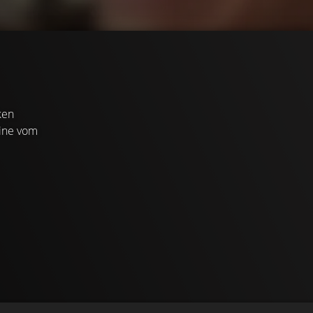
ken
eine vom