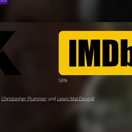
list
58%
,
Christopher Plummer
und
Lewis MacDougall