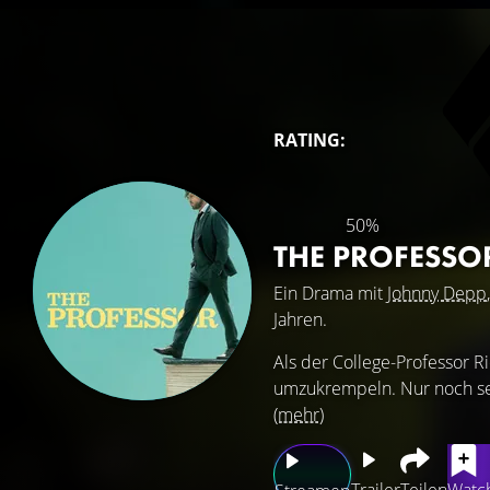
RATING:
50%
THE PROFESSO
Ein Drama mit
Johnny Depp
Jahren.
Als der College-Professor R
umzukrempeln. Nur noch sech
(mehr)