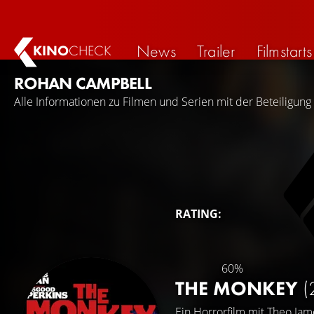
News
Trailer
Filmstarts
KINO
CHECK
ROHAN CAMPBELL
Alle Informationen zu Filmen und Serien mit der Beteiligun
RATING:
60%
THE MONKEY
(
Ein Horrorfilm mit
Theo Jam