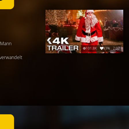
n Mann
101.8K
93%
2:02
 verwandelt