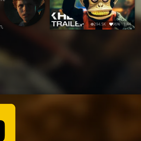
294.5K
96%
1:44
n,