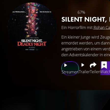
67%
SILENT NIGHT,
Ein Horrorfilm mit
Rohan C
Ein kleiner Junge wird Zeu
ermordet werden, um dann 
angetrieben von einem verdr
den Adventskalender in eine
Trailer
Teilen
Watch
Streamen