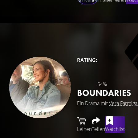
Trailer
Teilen
Watch
Streamen
RATING:
54%
BOUNDARIES
Ein Drama mit
Vera Farmiga
Leihen
Teilen
Watchlist