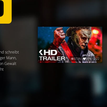
und schreibt
nger Mann,
373K
99%
2:22
von Gewalt
cht