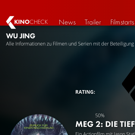
News
Trailer
Filmstarts
KINO
CHECK
WU JING
Alle Informationen zu Filmen und Serien mit der Beteiligung 
RATING:
50%
MEG 2: DIE TIE
Ein Actionfilm mit
Jason Sta