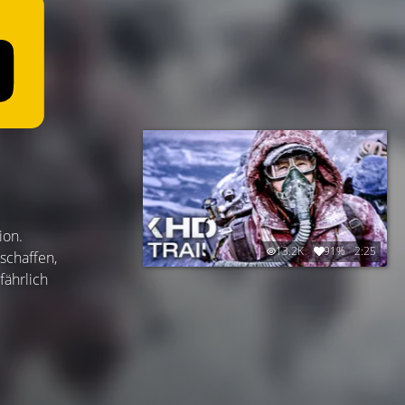
ion.
13.2K
91%
2:25
schaffen,
fährlich