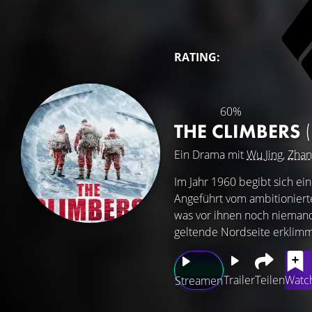
RATING:
60%
THE CLIMBERS
Ein Drama mit
Wu Jing
,
Zhan
Im Jahr 1960 begibt sich ei
Angeführt vom ambitioniert
was vor ihnen noch niemand
geltende Nordseite erklimm
Trailer
Teilen
Watch
Streamen