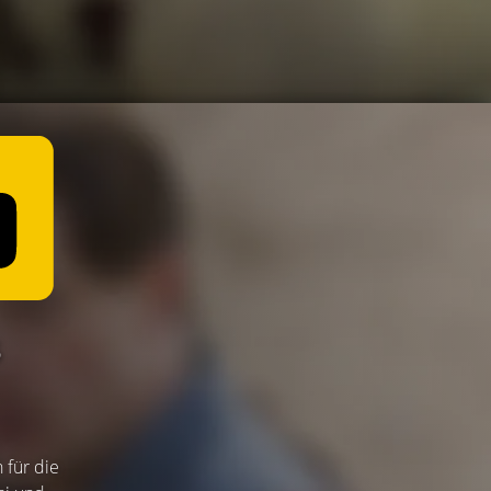
S
 für die