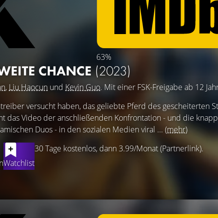
63%
ZWEITE CHANCE
(2023)
an
,
Liu Haocun
und
Kevin Guo
. Mit einer FSK-Freigabe ab 12 Jah
eiber versucht haben, das geliebte Pferd des gescheiterten 
t das Video der anschließenden Konfrontation - und die knap
amischen Duos - in den sozialen Medien viral ...
(mehr)
30 Tage kostenlos, dann 3.99/Monat (Partnerlink).
n
Watchlist