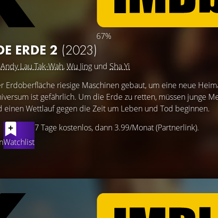
67%
E ERDE 2
(2023)
t
Andy Lau Tak-Wah
,
Wu Jing
und
Sha Yi
 Erdoberfläche riesige Maschinen gebaut, um eine neue Heim
niversum ist gefährlich. Um die Erde zu retten, müssen junge 
d einen Wettlauf gegen die Zeit um Leben und Tod beginnen.
7 Tage kostenlos, dann 3.99/Monat (Partnerlink).
n
Watchlist