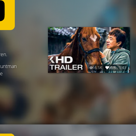
ren.
Stuntman
65.5K
98%
1:43
pe