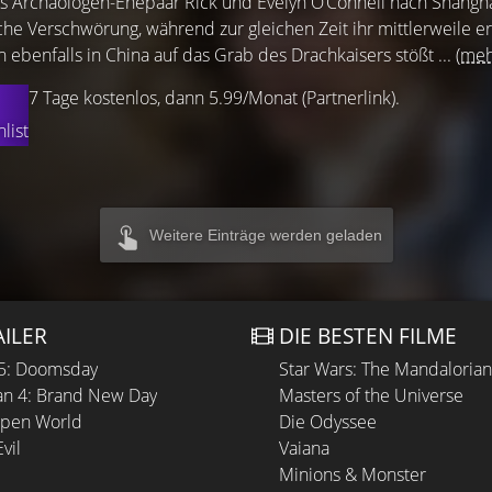
das Archäologen-Ehepaar Rick und Evelyn O’Connell nach Shangh
ische Verschwörung, während zur gleichen Zeit ihr mittlerweile 
ebenfalls in China auf das Grab des Drachkaisers stößt ...
(meh
7 Tage kostenlos, dann 5.99/Monat (Partnerlink).
list
Weitere Einträge werden geladen
AILER
DIE BESTEN FILME
 5: Doomsday
Star Wars: The Mandaloria
n 4: Brand New Day
Masters of the Universe
Open World
Die Odyssee
vil
Vaiana
Minions & Monster