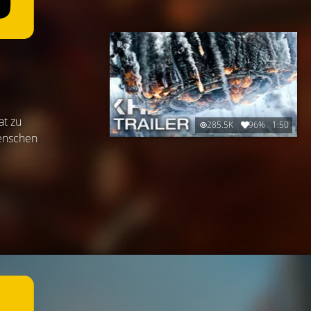
at zu
285.5K
96%
1:50
Menschen