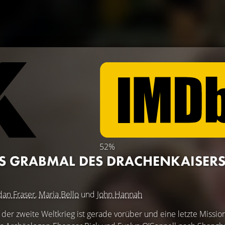
52%
AS GRABMAL DES DRACHENKAISER
an Fraser
,
Maria Bello
und
John Hannah
 der zweite Weltkrieg ist gerade vorüber und eine letzte Mission