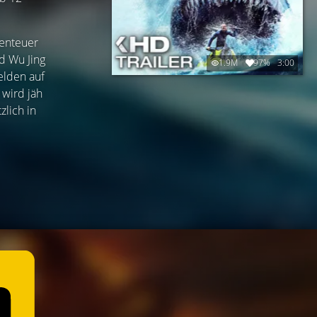
benteuer
d Wu Jing
1.9M
97%
3:00
elden auf
 wird jäh
zlich in