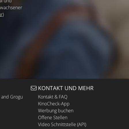
ai und
erwachsener
r)
KONTAKT UND MEHR
n and Grogu
Kontakt & FAQ
KinoCheck-App
Werbung buchen
Offene Stellen
Video Schnittstelle (API)