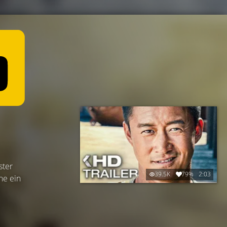
.
ster
39.5K
79%
2:03
ne ein