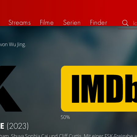
Streams
Filme
Serien
Finder
von Wu Jing.
50%
FE
(2023)
tham
,
Shuya Sophia Cai
und
Cliff Curtis
. Mit einer FSK-Freigabe 