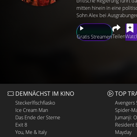
britische Regierung führt 
mitten hinein in eine polit
Sohn Alex bei Ausgrabungen 
Teilen
Watch
Gratis Streamen
DEMNÄCHST IM KINO
TOP TR
Steckerlfischfiasko
Avengers
Ice Cream Man
Spider-Ma
Das Ende der Sterne
Jumanji: 
Exit 8
Resident E
You, Me & Italy
Mayday