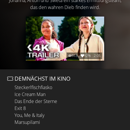
Johanna, Anton und Sweta ein starkes Ermittlungsteam,
das den wahren Dieb finden wird.
863
92%
2:05
DEMNÄCHST IM KINO
Steckerlfischfiasko
Ice Cream Man
Das Ende der Sterne
Exit 8
You, Me & Italy
Marsupilami