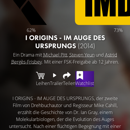
62%
73%
I ORIGINS - IM AUGE DES
URSPRUNGS
(2014)
Ein Drama mit
Michael Pitt
,
Steven Yeun
und
Astrid
Bergès-Frisbey
. Mit einer FSK-Freigabe ab 12 Jahren.
Leihen
Trailer
Teilen
Watchlist
I ORIGINS - IM AUGE DES URSPRUNGS, der zweite
Film von Drehbuchautor und Regisseur Mike Cahill,
erzählt die Geschichte von Dr. Ian Gray, einem
Molekularbiologen, der die Evolution des Auges
untersucht. Nach einer flüchtigen Begegnung mit einer