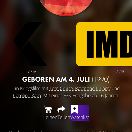
77%
72%
GEBOREN AM 4. JULI
(1990)
Ein Kriegsfilm mit
Tom Cruise
,
Raymond J. Barry
und
Caroline Kava
. Mit einer FSK-Freigabe ab 16 Jahren.
Leihen
Teilen
Watchlist