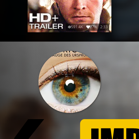
591.4K
97%
2:33