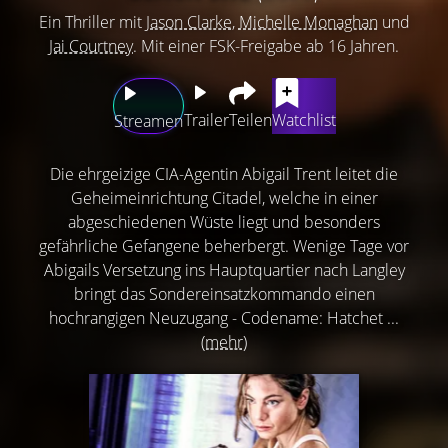
Ein Thriller mit
Jason Clarke
,
Michelle Monaghan
und
Jai Courtney
. Mit einer FSK-Freigabe ab 16 Jahren.
Trailer
Teilen
Watchlist
Streamen
Die ehrgeizige CIA-Agentin Abigail Trent leitet die
Geheimeinrichtung Citadel, welche in einer
abgeschiedenen Wüste liegt und besonders
gefährliche Gefangene beherbergt. Wenige Tage vor
Abigails Versetzung ins Hauptquartier nach Langley
bringt das Sondereinsatzkommando einen
hochrangigen Neuzugang - Codename: Hatchet ...
(mehr)