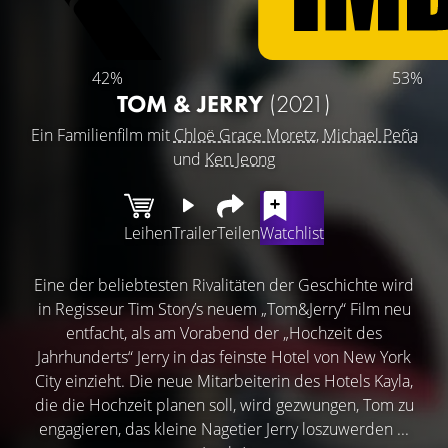
42%
53%
TOM & JERRY
(2021)
Ein Familienfilm mit
Chloë Grace Moretz
,
Michael Peña
und
Ken Jeong
Leihen
Trailer
Teilen
Watchlist
Eine der beliebtesten Rivalitäten der Geschichte wird
in Regisseur Tim Story’s neuem „Tom&Jerry“ Film neu
entfacht, als am Vorabend der „Hochzeit des
Jahrhunderts“ Jerry in das feinste Hotel von New York
City einzieht. Die neue Mitarbeiterin des Hotels Kayla,
die die Hochzeit planen soll, wird gezwungen, Tom zu
engagieren, das kleine Nagetier Jerry loszuwerden ...