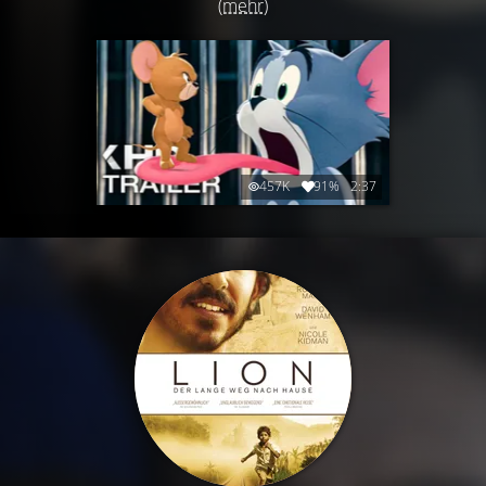
(mehr)
457K
91%
2:37