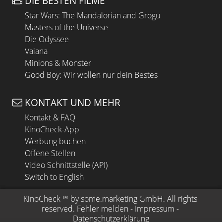
DIE BESTEN FILME
Star Wars: The Mandalorian and Grogu
Masters of the Universe
Die Odyssee
Vaiana
Minions & Monster
Good Boy: Wir wollen nur dein Bestes
KONTAKT UND MEHR
Kontakt & FAQ
KinoCheck-App
Werbung buchen
Offene Stellen
Video Schnittstelle (API)
Switch to English
KinoCheck
 ™ by 
some.marketing GmbH
. All rights 
reserved.
Fehler melden
 - 
Impressum
 - 
Datenschutzerklärung