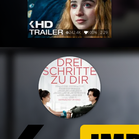
242.4K
100%
2:29