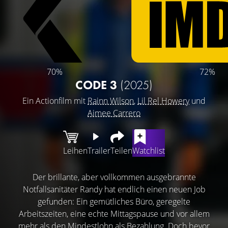
70%
72%
CODE 3
(2025)
Ein Actionfilm mit
Rainn Wilson
,
Lil Rel Howery
und
Aimee Carrero
Leihen
Trailer
Teilen
Watchlist
Der brillante, aber vollkommen ausgebrannte
Notfallsanitäter Randy hat endlich einen neuen Job
gefunden: Ein gemütliches Büro, geregelte
Arbeitszeiten, eine echte Mittagspause und vor allem
mehr als den Mindestlohn als Bezahlung. Doch bevor