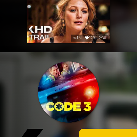
1M
97%
2:30