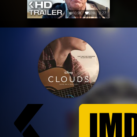
60.9K
93%
2:27