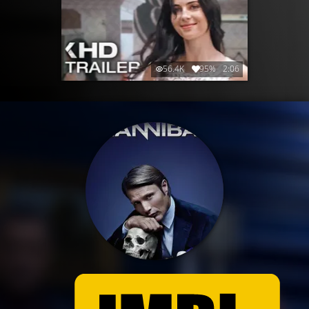
56.4K
95%
2:06