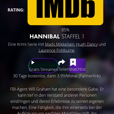
RATING:
85%
HANNIBAL
STAFFEL 1
Eine Krimi-Serie mit
Mads Mikkelsen
,
Hugh Dancy
und
Laurence Fishburne
.
Teilen
Watchlist
Gratis Streamen
30 Tage kostenlos, dann 3.99/Monat (Partnerlink).
FBI-Agent Will Graham hat eine besondere Gabe. Er
kann tief in den Verstand anderer Personen
eindringen und deren Erlebnisse zu seinen eigenen
machen. Eine Fähigkeit, die ihm einerseits bei der
Aufklärung von perfiden Mordfällen hilft, ihn