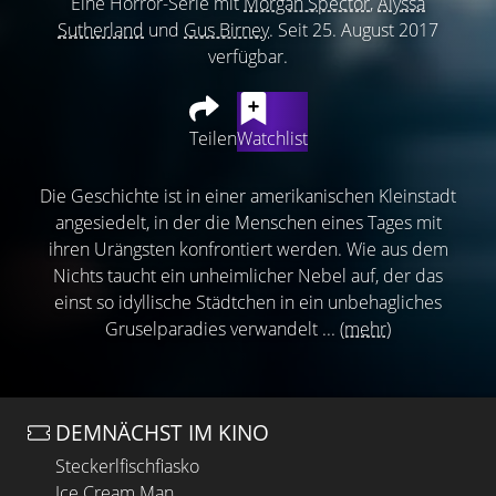
Eine Horror-Serie mit
Morgan Spector
,
Alyssa
Sutherland
und
Gus Birney
. Seit 25. August 2017
verfügbar.
Teilen
Watchlist
Die Geschichte ist in einer amerikanischen Kleinstadt
angesiedelt, in der die Menschen eines Tages mit
ihren Urängsten konfrontiert werden. Wie aus dem
Nichts taucht ein unheimlicher Nebel auf, der das
einst so idyllische Städtchen in ein unbehagliches
Gruselparadies verwandelt ...
(mehr)
DEMNÄCHST IM KINO
Steckerlfischfiasko
Ice Cream Man