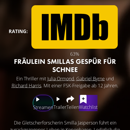
RATING:
63%
FRÄULEIN SMILLAS GESPÜR FÜR
SCHNEE
Ein Thriller mit
Julia Ormond
,
Gabriel Byrne
und
Richard Harris
. Mit einer FSK-Freigabe ab 12 Jahren.
Trailer
Teilen
Watchlist
Streamen
Die Gletscherforscherin Smilla Jasperson führt ein
zurückgezogenes Leben in Kopenhagen. Lediglich die