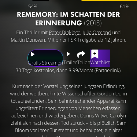
54%
61%
REMEMORY: IM SCHATTEN DER
ERINNERUNG
(2018)
Ein Thriller mit
Peter Dinklage
,
Julia Ormond
und
Martin Donovan
. Mit einer FSK-Freigabe ab 12 Jahren.
Trailer
Teilen
Watchlist
Gratis Streamen
30 Tage kostenlos, dann 8.99/Monat (Partnerlink).
Kurz nach der Vorstellung seiner jüngsten Erfindung,
wird der weltberühmte Wissenschaftler Gordon Dunn
tot aufgefunden. Sein bahnbrechender Apparat kann
ungefiltert Erinnerungen von Menschen erfassen,
aufzeichnen und wiedergeben. Dunns Witwe Carolyn
zieht sich nach dessen Tod zurück – bis plötzlich Sam
Bloom vor ihrer Tür steht und behauptet, ein alter