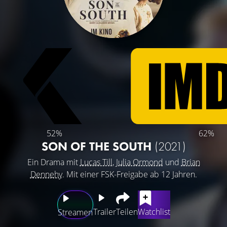
52%
62%
SON OF THE SOUTH
(2021)
Ein Drama mit
Lucas Till
,
Julia Ormond
und
Brian
Dennehy
. Mit einer FSK-Freigabe ab 12 Jahren.
Trailer
Teilen
Watchlist
Streamen