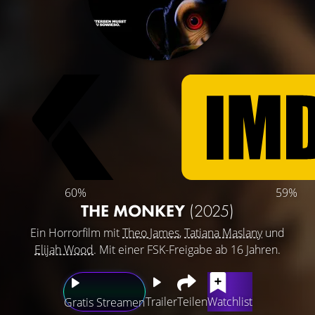
60%
59%
THE MONKEY
(2025)
Ein Horrorfilm mit
Theo James
,
Tatiana Maslany
und
Elijah Wood
. Mit einer FSK-Freigabe ab 16 Jahren.
Trailer
Teilen
Watchlist
Gratis Streamen