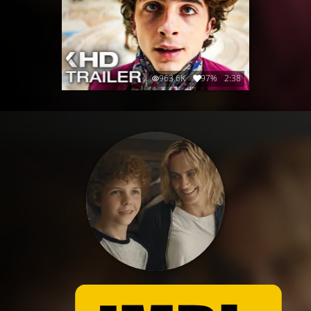
963.6K
97%
2:38