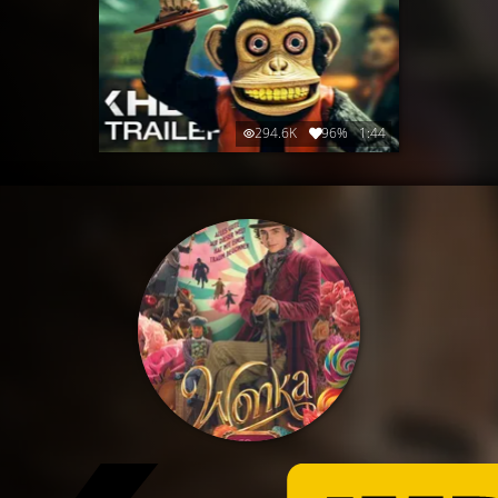
294.6K
96%
1:44