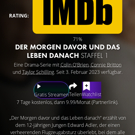
RATING:
71%
DER MORGEN DAVOR UND DAS
LEBEN DANACH
STAFFEL 1
Eine Drama-Serie mit
Colin O'Brien
,
Connie Britton
und
Taylor Schilling
. Seit 3. Februar 2023 verfügbar.
Teilen
Watchlist
Gratis Streamen
7 Tage kostenlos, dann 9.99/Monat (Partnerlink).
„Der Morgen davor und das Leben danach“ erzählt von
dem 12-jährigen Jungen Edward Adler, der einen
verheerenden Flugzeugabsturz überlebt, bei dem alle