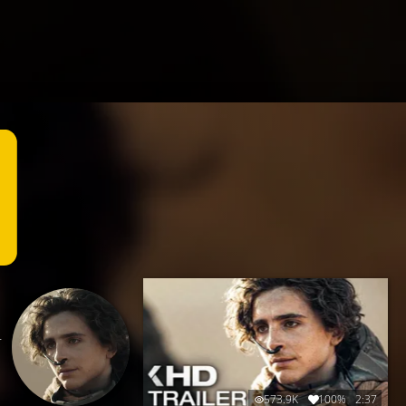
-
573.9K
100%
2:37