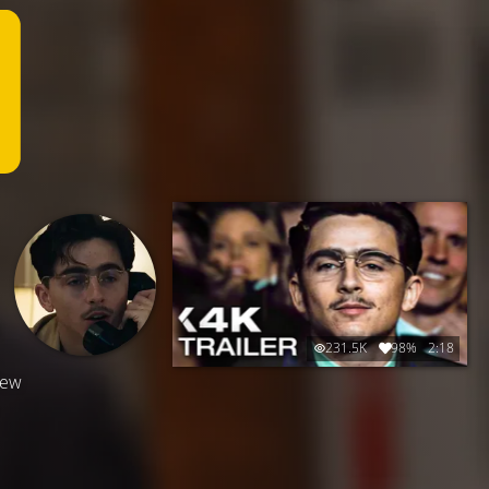
231.5K
98%
2:18
New