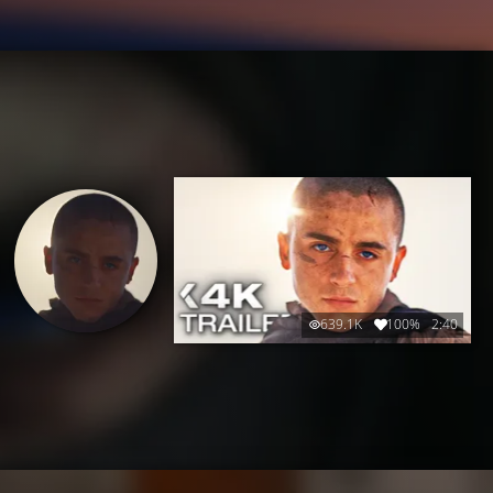
639.1K
100%
2:40