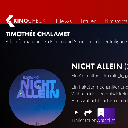
News
Trailer
Filmstarts
KINO
CHECK
TIMOTHÉE CHALAMET
Alle Informationen zu Filmen und Serien mit der Beteiligun
NICHT ALLEIN
(
Ein Animationsfilm mit
Timo
Ein Raketenmechaniker und e
Währenddessen entwickeln s
Haus Zuflucht suchen und d
Trailer
Teilen
Watchlist