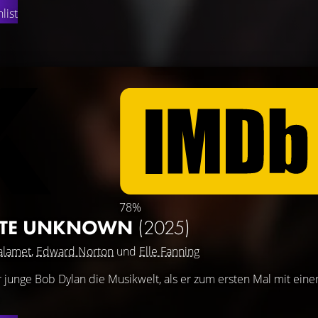
list
78%
LETE UNKNOWN
(2025)
alamet
,
Edward Norton
und
Elle Fanning
r junge Bob Dylan die Musikwelt, als er zum ersten Mal mit eine