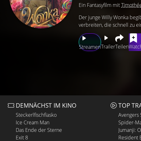
Ein Fantasyfilm mit
Timothé
Der junge Willy Wonka begib
verbreiten, die schnell zu
Trailer
Teilen
Watch
Streamen
DEMNÄCHST IM KINO
TOP TR
Steckerlfischfiasko
Avengers
Ice Cream Man
Spider-Ma
Das Ende der Sterne
Jumanji: 
Exit 8
Resident E