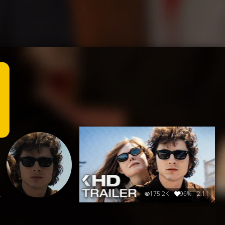
175.2K
96%
2:11
r