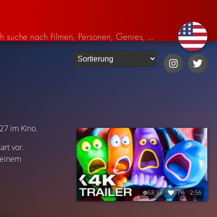
27 im Kino.
rt vor.
seinem
58.9K
97%
2:56