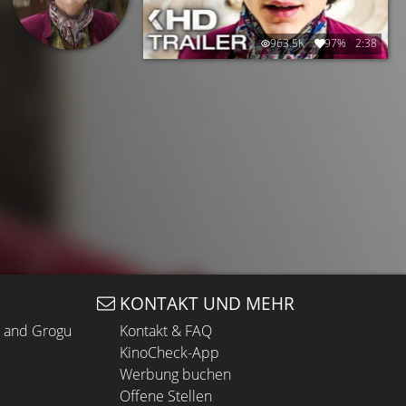
963.5K
97%
2:38
KONTAKT UND MEHR
n and Grogu
Kontakt & FAQ
KinoCheck-App
Werbung buchen
Offene Stellen