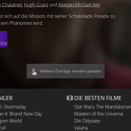
e Chalamet
,
Hugh Grant
und
Keegan-Michael Key
t sich auf die Mission, mit seiner Schokolade Freude zu
 einem Phänomen wird.
list
Weitere Einträge werden geladen
AILER
DIE BESTEN FILME
 5: Doomsday
Star Wars: The Mandaloria
n 4: Brand New Day
Masters of the Universe
Open World
Die Odyssee
vil
Vaiana