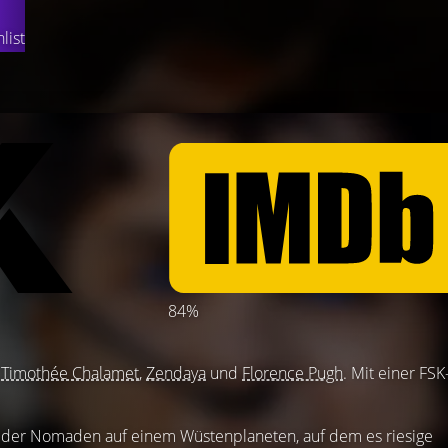
list
84%
t
Timothée Chalamet
,
Zendaya
und
Florence Pugh
. Mit einer FSK
 der Nomaden auf einem Wüstenplaneten, auf dem es riesige