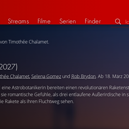
Streams
Filme
Serien
Finder
g von Timothée Chalamet.
2027)
thée Chalamet
,
Selena Gomez
und
Rob Brydon
. Ab 18. März 20
ine Astrobotanikerin bereiten einen revolutionären Raketensta
ie romantische Gefühle, als drei entlaufene Außerirdische in 
ie Rakete als ihren Fluchtweg sehen.