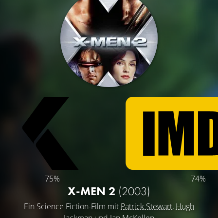
75%
74%
X-MEN 2
(2003)
Ein Science Fiction-Film mit
Patrick Stewart
,
Hugh
Jackman
und
Ian McKellen