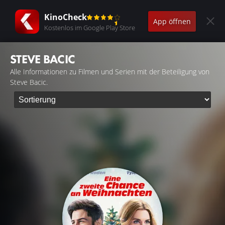
KinoCheck
App öffnen
Kostenlos im Google Play Store
STEVE BACIC
Alle Informationen zu Filmen und Serien mit der Beteiligung von
Steve Bacic.