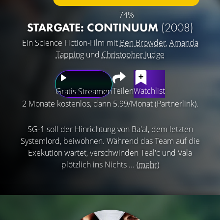
74%
STARGATE: CONTINUUM
(2008)
Ein Science Fiction-Film mit
Ben Browder
,
Amanda
Tapping
und
Christopher Judge
Teilen
Watchlist
Gratis Streamen
2 Monate kostenlos, dann 5.99/Monat (Partnerlink).
SG-1 soll der Hinrichtung von Ba'al, dem letzten
Systemlord, beiwohnen. Während das Team auf die
Exekution wartet, verschwinden Teal'c und Vala
plötzlich ins Nichts ...
(mehr)