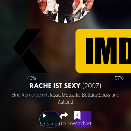
46%
57%
RACHE IST SEXY
(2007)
Eine Romanze mit
Jesse Metcalfe
,
Brittany Snow
und
Ashanti
Teilen
Watchlist
Streamen