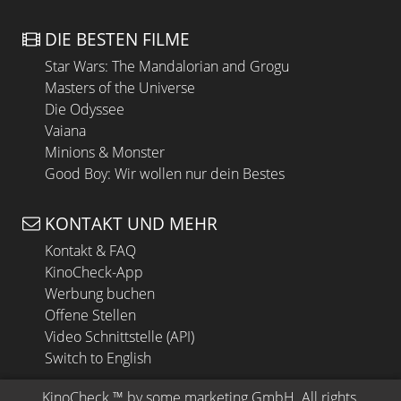
DIE BESTEN FILME
Star Wars: The Mandalorian and Grogu
Masters of the Universe
Die Odyssee
Vaiana
Minions & Monster
Good Boy: Wir wollen nur dein Bestes
KONTAKT UND MEHR
Kontakt & FAQ
KinoCheck-App
Werbung buchen
Offene Stellen
Video Schnittstelle (API)
Switch to English
KinoCheck
 ™ by 
some.marketing GmbH
. All rights 