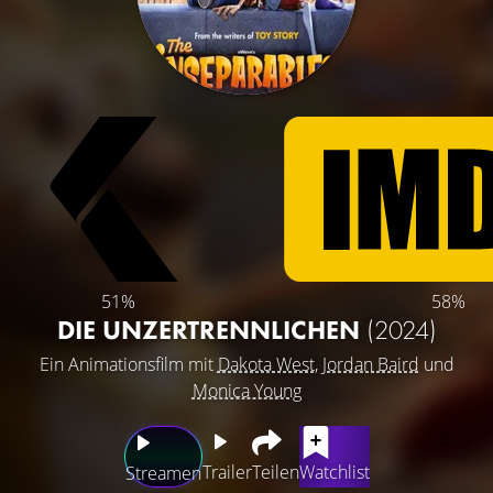
51%
58%
DIE UNZERTRENNLICHEN
(2024)
Ein Animationsfilm mit
Dakota West
,
Jordan Baird
und
Monica Young
Trailer
Teilen
Watchlist
Streamen