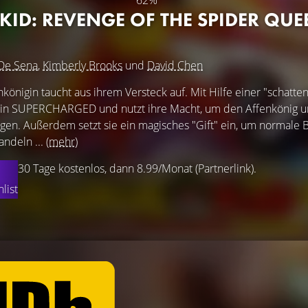
62%
KID: REVENGE OF THE SPIDER QUE
 De Sena
,
Kimberly Brooks
und
David Chen
königin taucht aus ihrem Versteck auf. Mit Hilfe einer "schatte
nigin SUPERCHARGED und nutzt ihre Macht, um den Affenkönig 
en. Außerdem setzt sie ein magisches "Gift" ein, um normale B
ndeln ...
(mehr)
30 Tage kostenlos, dann 8.99/Monat (Partnerlink).
list