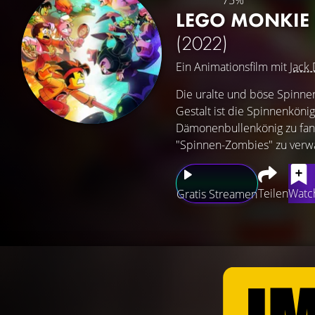
75%
LEGO MONKIE 
(2022)
Ein Animationsfilm mit
Jack
Die uralte und böse Spinnen
Gestalt ist die Spinnenkö
Dämonenbullenkönig zu fang
"Spinnen-Zombies" zu verwa
Teilen
Watch
Gratis Streamen