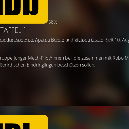
68%
TAFFEL 1
randon Soo Hoo
,
Aparna Brielle
und
Victoria Grace
. Seit 10. A
r Gruppe junger Mech-Pilot*innen bei, die zusammen mit Robo 
ßerirdischen Eindringlingen beschützen sollen.