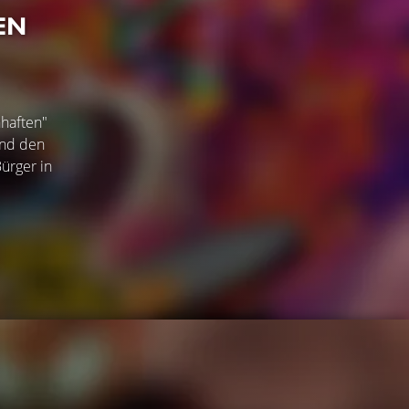
EN
nhaften"
und den
ürger in