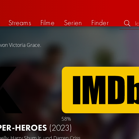
Streams
Filme
Serien
Finder
von Victoria Grace.
58%
PER-HEROES
(2023)
elly
,
Harry Shum Jr.
und
Darren Criss