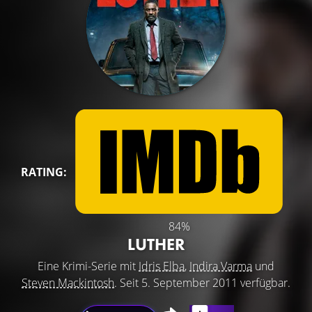
RATING:
84%
LUTHER
Eine Krimi-Serie mit
Idris Elba
,
Indira Varma
und
Steven Mackintosh
. Seit 5. September 2011 verfügbar.