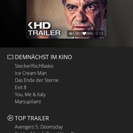
4.9K
98%
2:14
DEMNÄCHST IM KINO
Steckerlfischfiasko
Ice Cream Man
Das Ende der Sterne
Exit 8
You, Me & Italy
Marsupilami
TOP TRAILER
Avengers 5: Doomsday