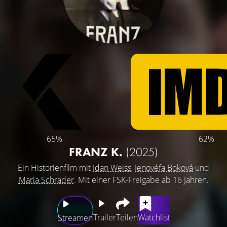
65%
62%
FRANZ K.
(2025)
Ein Historienfilm mit
Idan Weiss
,
Jenovéfa Boková
und
Maria Schrader
. Mit einer FSK-Freigabe ab 16 Jahren.
Trailer
Teilen
Watchlist
Streamen