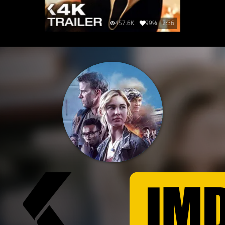
457.6K
99%
2:36