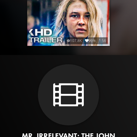
107.8K
96%
1:56
MR. IRRELEVANT: THE JOHN