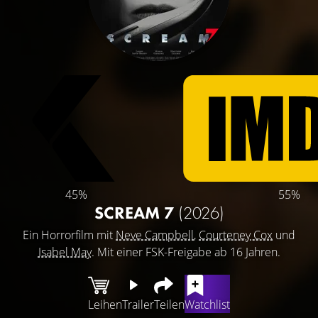
45%
55%
SCREAM 7
(2026)
Ein Horrorfilm mit
Neve Campbell
,
Courteney Cox
und
Isabel May
. Mit einer FSK-Freigabe ab 16 Jahren.
Leihen
Trailer
Teilen
Watchlist