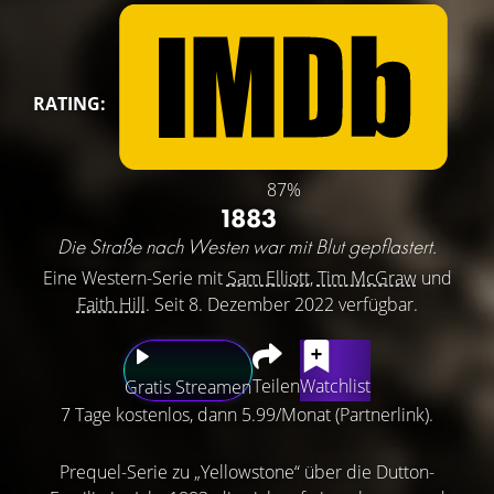
RATING:
87%
1883
Die Straße nach Westen war mit Blut gepflastert.
Eine Western-Serie mit
Sam Elliott
,
Tim McGraw
und
Faith Hill
. Seit 8. Dezember 2022 verfügbar.
Teilen
Watchlist
Gratis Streamen
7 Tage kostenlos, dann 5.99/Monat (Partnerlink).
Prequel-Serie zu „Yellowstone“ über die Dutton-