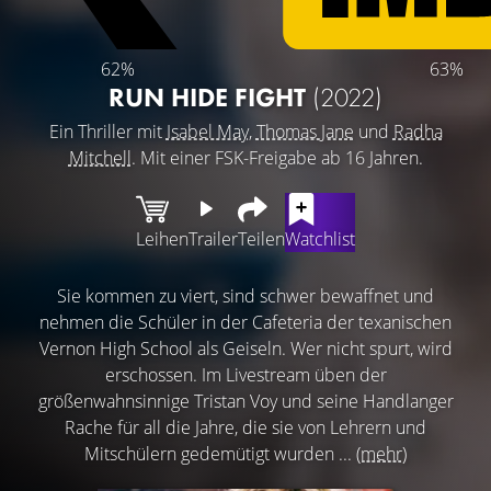
62%
63%
RUN HIDE FIGHT
(2022)
Ein Thriller mit
Isabel May
,
Thomas Jane
und
Radha
Mitchell
. Mit einer FSK-Freigabe ab 16 Jahren.
Leihen
Trailer
Teilen
Watchlist
Sie kommen zu viert, sind schwer bewaffnet und
nehmen die Schüler in der Cafeteria der texanischen
Vernon High School als Geiseln. Wer nicht spurt, wird
erschossen. Im Livestream üben der
größenwahnsinnige Tristan Voy und seine Handlanger
Rache für all die Jahre, die sie von Lehrern und
Mitschülern gedemütigt wurden ...
(mehr)