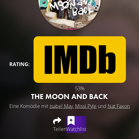
RATING:
53%
THE MOON AND BACK
Eine Komödie mit
Isabel May
,
Missi Pyle
und
Nat Faxon
Teilen
Watchlist