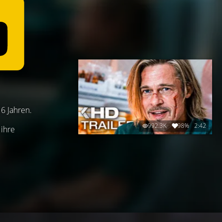
16 Jahren.
992.3K
98%
2:42
 ihre