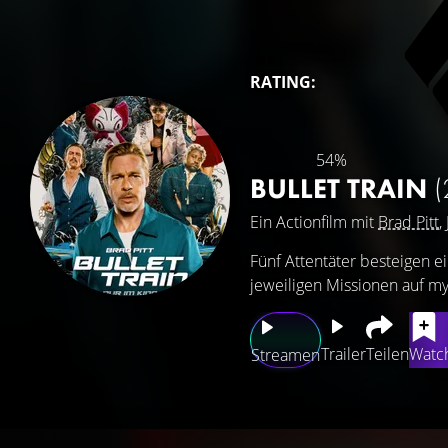
RATING:
54%
BULLET TRAIN
(
Ein Actionfilm mit
Brad Pitt
,
Fünf Attentäter besteigen e
jeweiligen Missionen auf m
Trailer
Teilen
Watch
Streamen