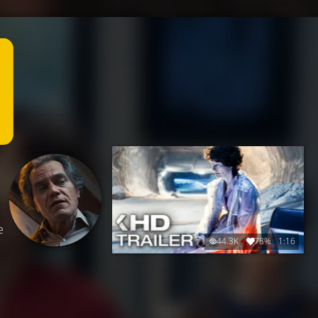
e
44.3K
78%
1:16