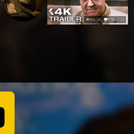
360.5K
97%
1:23