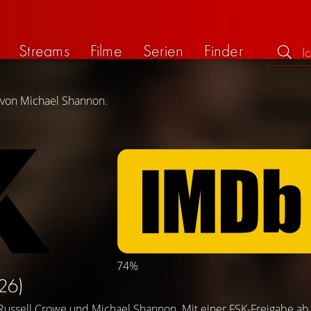
Streams
Filme
Serien
Finder
g von Michael Shannon.
74%
26)
Russell Crowe
und
Michael Shannon
. Mit einer FSK-Freigabe ab