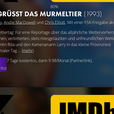
80%
GRÜSST DAS MURMELTIER
(1993)
ay
,
Andie MacDowell
und
Chris Elliott
. Mit einer FSK-Freigabe ab
ltiertag: Für eine Reportage über das alljährliche Wettervorher
chen, verbitterten, stets miesgelaunten und unfreundlichen We
ntin Rita und den Kameramann Larry in das kleine Provinznest
aler Tag ...
(mehr)
7 Tage kostenlos, dann 9.98/Monat (Partnerlink).
list