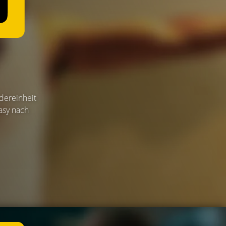
dereinheit
asy nach