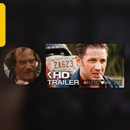
414.1K
99%
2:21