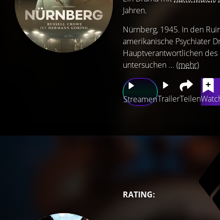
Jahren.
Nürnberg, 1945. In den Ruin
amerikanische Psychiater Dr.
Hauptverantwortlichen des 
untersuchen ...
(mehr)
Trailer
Teilen
Watch
Streamen
RATING: