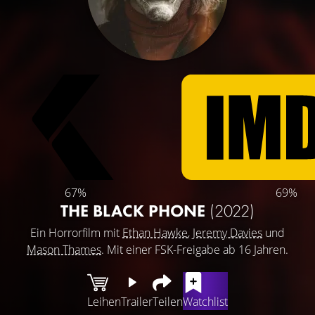
67%
69%
THE BLACK PHONE
(2022)
Ein Horrorfilm mit
Ethan Hawke
,
Jeremy Davies
und
Mason Thames
. Mit einer FSK-Freigabe ab 16 Jahren.
Leihen
Trailer
Teilen
Watchlist