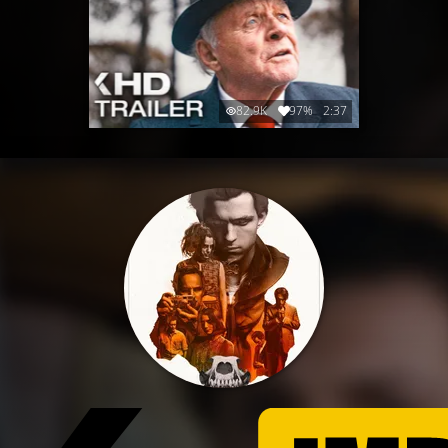
82.9K
97%
2:37