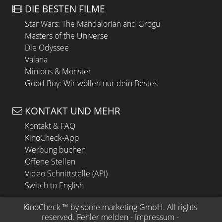
DIE BESTEN FILME
Star Wars: The Mandalorian and Grogu
Masters of the Universe
Die Odyssee
Vaiana
Minions & Monster
Good Boy: Wir wollen nur dein Bestes
KONTAKT UND MEHR
Kontakt & FAQ
KinoCheck-App
Werbung buchen
Offene Stellen
Video Schnittstelle (API)
Switch to English
KinoCheck
 ™ by 
some.marketing GmbH
. All rights 
reserved.
Fehler melden
 - 
Impressum
 - 