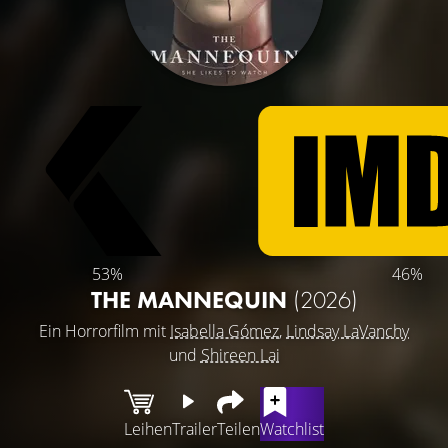
53%
46%
THE MANNEQUIN
(2026)
Ein Horrorfilm mit
Isabella Gómez
,
Lindsay LaVanchy
und
Shireen Lai
Leihen
Trailer
Teilen
Watchlist