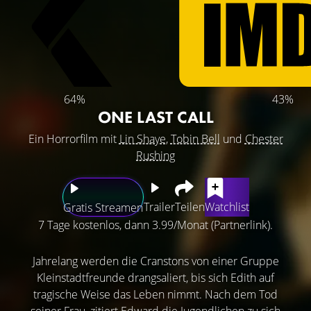
64%
43%
ONE LAST CALL
Ein Horrorfilm mit
Lin Shaye
,
Tobin Bell
und
Chester
Rushing
Trailer
Teilen
Watchlist
Gratis Streamen
7 Tage kostenlos, dann 3.99/Monat (Partnerlink).
Jahrelang werden die Cranstons von einer Gruppe
Kleinstadtfreunde drangsaliert, bis sich Edith auf
tragische Weise das Leben nimmt. Nach dem Tod
seiner Frau, zitiert Edward die Jugendlichen zu sich