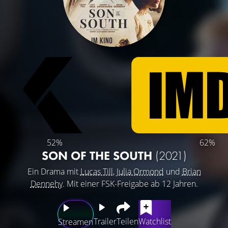
52%
62%
SON OF THE SOUTH
(2021)
Ein Drama mit
Lucas Till
,
Julia Ormond
und
Brian
Dennehy
. Mit einer FSK-Freigabe ab 12 Jahren.
Trailer
Teilen
Watchlist
Streamen