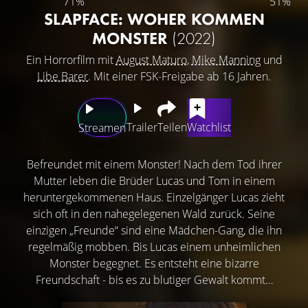
71%
51%
SLAPFACE: WOHER KOMMEN
MONSTER
(2022)
Ein Horrorfilm mit
August Maturo
,
Mike Manning
und
Libe Barer
. Mit einer FSK-Freigabe ab 16 Jahren.
Trailer
Teilen
Watchlist
Streamen
Befreundet mit einem Monster! Nach dem Tod ihrer
Mutter leben die Brüder Lucas und Tom in einem
heruntergekommenen Haus. Einzelgänger Lucas zieht
sich oft in den nahegelegenen Wald zurück. Seine
einzigen „Freunde“ sind eine Mädchen-Gang, die ihn
regelmäßig mobben. Bis Lucas einem unheimlichen
Monster begegnet. Es entsteht eine bizarre
Freundschaft - bis es zu blutiger Gewalt kommt…