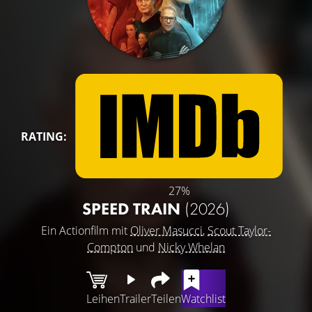
RATING:
27%
SPEED TRAIN
(2026)
Ein Actionfilm mit
Oliver Masucci
,
Scout Taylor-
Compton
und
Nicky Whelan
Leihen
Trailer
Teilen
Watchlist