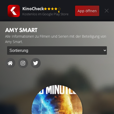
KinoCheck
App öffnen
Kostenlos im Google Play Store
AMY SMART
Alle Informationen zu Filmen und Serien mit der Beteiligung von
Amy Smart.