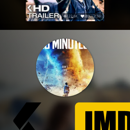
122.6K
98%
2:33