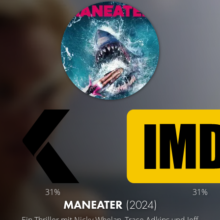
31%
31%
MANEATER
(2024)
Ein Thriller mit
Nicky Whelan
,
Trace Adkins
und
Jeff