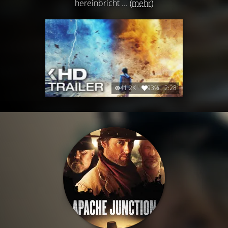
hereinbricht ...
(mehr)
41.2K
93%
2:28