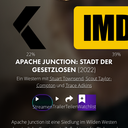
22%
39%
APACHE JUNCTION: STADT DER
GESETZLOSEN
(2022)
Ein Western mit
Stuart Townsend
,
Scout Taylor-
Compton
und
Trace Adkins
Trailer
Teilen
Watchlist
Streamen
Apache Junction ist eine Siedlung im Wilden Westen