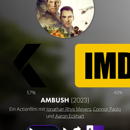
57%
40%
AMBUSH
(2023)
Ein Actionfilm mit
Jonathan Rhys Meyers
,
Connor Paolo
und
Aaron Eckhart