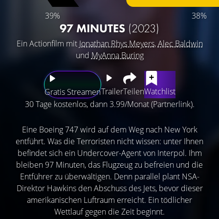
39%
38%
97 MINUTES
(2023)
Ein Actionfilm mit
Jonathan Rhys Meyers
,
Alec Baldwin
und
MyAnna Buring
Trailer
Teilen
Watchlist
Gratis Streamen
30 Tage kostenlos, dann 3.99/Monat (Partnerlink).
Eine Boeing 747 wird auf dem Weg nach New York
entführt. Was die Terroristen nicht wissen: unter Ihnen
befindet sich ein Undercover-Agent von Interpol. Ihm
bleiben 97 Minuten, das Flugzeug zu befreien und die
Entführer zu überwältigen. Denn parallel plant NSA-
Direktor Hawkins den Abschuss des Jets, bevor dieser
amerikanischen Luftraum erreicht. Ein tödlicher
Wettlauf gegen die Zeit beginnt.