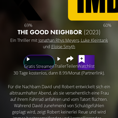
69%
60%
THE GOOD NEIGHBOR
(2023)
Ein Thriller mit
Jonathan Rhys Meyers
,
Luke Kleintank
und
Eloise Smyth
Trailer
Teilen
Watchlist
Gratis Streamen
30 Tage kostenlos, dann 8.99/Monat (Partnerlink).
Für die Nachbarn David und Robert entwickelt sich ein
albtraumhafter Abend, als sie versehentlich eine Frau
auf ihrem Fahrrad anfahren und vom Tatort flüchten.
Während David zunehmend von Schuldgefühlen
geplagt wird, zeigt Robert keinerlei Reue und wird