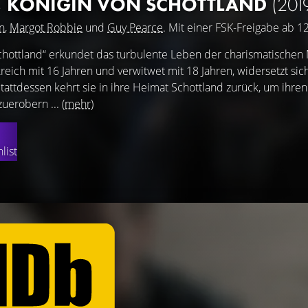
, KÖNIGIN VON SCHOTTLAND
(201
n
,
Margot Robbie
und
Guy Pearce
. Mit einer FSK-Freigabe ab 12
Schottland“ erkundet das turbulente Leben der charismatischen
nkreich mit 16 Jahren und verwitwet mit 18 Jahren, widersetzt s
Stattdessen kehrt sie in ihre Heimat Schottland zurück, um ihren
uerobern ...
(mehr)
list