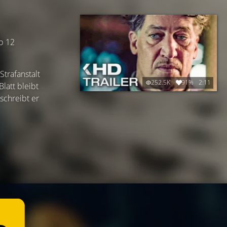
ab 12
Strafanstalt
252.5K
91%
2:11
latt bleibt
schreibt er