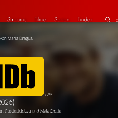
Streams
Filme
Serien
Finder
 von Maria Dragus.
72%
2026)
nn
,
Frederick Lau
und
Mala Emde