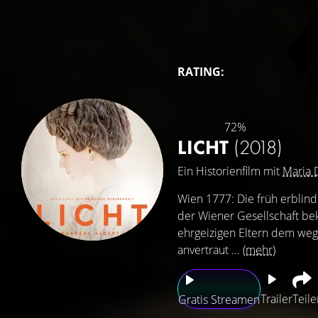
RATING:
72%
LICHT
(2018)
Ein Historienfilm mit
Maria 
Wien 1777: Die früh erblinde
der Wiener Gesellschaft be
ehrgeizigen Eltern dem weg
anvertraut ...
(mehr)
Trailer
Teile
Gratis Streamen