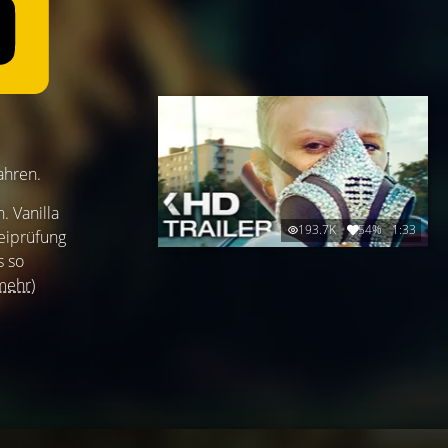
ahren.
. Vanilla
193.7K
54%
1:33
zeiprüfung
s so
mehr)