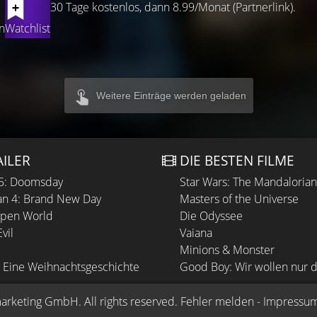
30 Tage kostenlos, dann 8.99/Monat (Partnerlink).
n
Watchlist
Weitere Einträge werden geladen
AILER
DIE BESTEN FILME
 5: Doomsday
Star Wars: The Mandaloria
n 4: Brand New Day
Masters of the Universe
Open World
Die Odyssee
vil
Vaiana
Minions & Monster
 Eine Weihnachtsgeschichte
Good Boy: Wir wollen nur d
arketing GmbH
. All rights reserved.
Fehler melden
 - 
Impressu