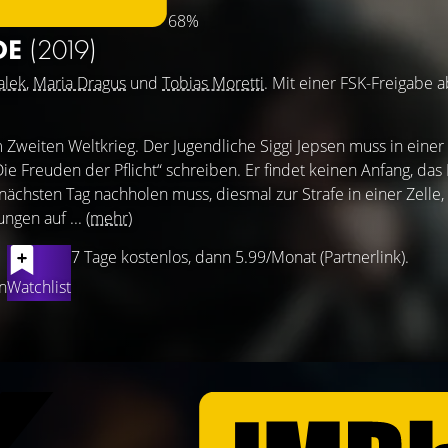
68%
DE
(2019)
alek
,
Maria Dragus
und
Tobias Moretti
. Mit einer FSK-Freigabe 
Zweiten Weltkrieg. Der Jugendliche Siggi Jepsen muss in einer 
e Freuden der Pflicht“ schreiben. Er findet keinen Anfang, das B
nächsten Tag nachholen muss, diesmal zur Strafe in einer Zelle, 
ngen auf ...
(mehr)
7 Tage kostenlos, dann 5.99/Monat (Partnerlink).
n
Watchlist