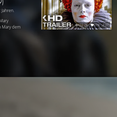
9)
 Jahren.
 Mary
432.2K
97%
2:37
ich Mary dem