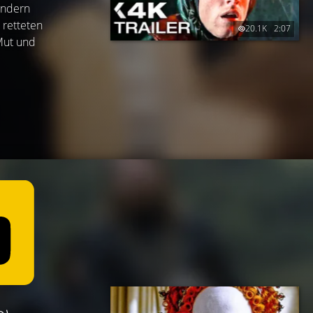
ändern
 retteten
20.1K
2:07
Mut und