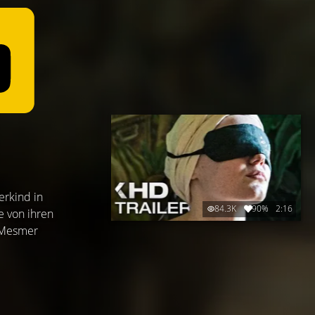
erkind in
84.3K
90%
2:16
e von ihren
n Mesmer