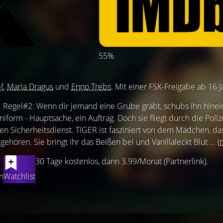
55%
f
,
Maria Dragus
und
Enno Trebs
. Mit einer FSK-Freigabe ab 16 J
tz. Regel#2: Wenn dir jemand eine Grube gräbt, schubs ihn hinein
Uniform - Hauptsache, ein Auftrag. Doch sie fliegt durch die Poli
en Sicherheitsdienst. TIGER ist fasziniert von dem Mädchen, da
ehören. Sie bringt ihr das Beißen bei und Vanillaleckt Blut ...
(
30 Tage kostenlos, dann 3.99/Monat (Partnerlink).
n
Watchlist