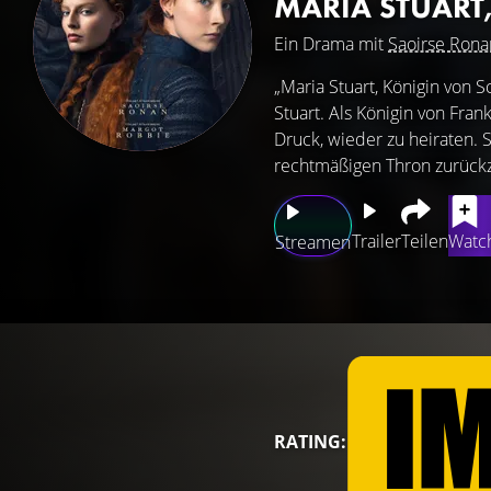
MARIA STUART
Ein Drama mit
Saoirse Rona
„Maria Stuart, Königin von 
Stuart. Als Königin von Fra
Druck, wieder zu heiraten. 
rechtmäßigen Thron zurückz
Trailer
Teilen
Watch
Streamen
RATING: