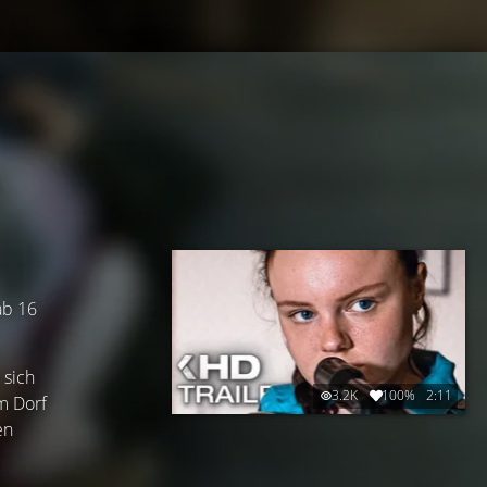
ab 16
 sich
3.2K
100%
2:11
m Dorf
en