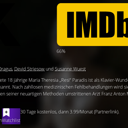
66%
Dragus
,
Devid Striesow
und
Susanne Wuest
te 18 jährige Maria Theresia „Resi“ Paradis ist als Klavier-Wund
kannt. Nach zahllosen medizinischen Fehlbehandlungen wird si
en seiner neuartigen Methoden umstrittenen Arzt Franz Anto
30 Tage kostenlos, dann 3.99/Monat (Partnerlink).
n
Watchlist