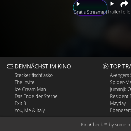
Trailer
Teile
Gratis Streamen
DEMNÄCHST IM KINO
TOP TR
Steckerlfischfiasko
Avengers
The Invite
Spider-Ma
Ice Cream Man
Jumanji: 
Das Ende der Sterne
Resident E
Exit 8
Mayday
You, Me & Italy
Ebenezer:
KinoCheck
 ™ by 
some.m