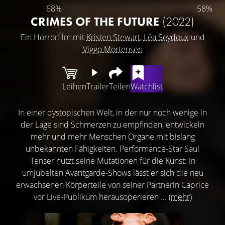
68%
58%
CRIMES OF THE FUTURE
(2022)
Ein Horrorfilm mit
Kristen Stewart
,
Léa Seydoux
und
Viggo Mortensen
Leihen
Trailer
Teilen
Watchlist
In einer dystopischen Welt, in der nur noch wenige in
der Lage sind Schmerzen zu empfinden, entwickeln
mehr und mehr Menschen Organe mit bislang
unbekannten Fähigkeiten. Performance-Star Saul
Tenser nutzt seine Mutationen für die Kunst: In
umjubelten Avantgarde-Shows lässt er sich die neu
erwachsenen Körperteile von seiner Partnerin Caprice
vor Live-Publikum herausoperieren ...
(mehr)