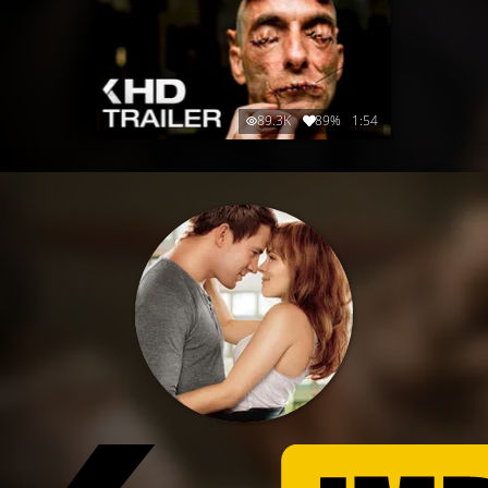
89.3K
89%
1:54