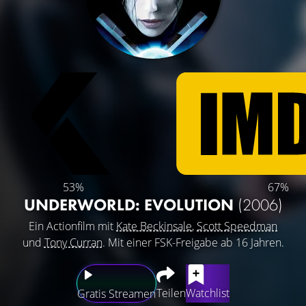
53%
67%
UNDERWORLD: EVOLUTION
(2006)
Ein Actionfilm mit
Kate Beckinsale
,
Scott Speedman
und
Tony Curran
. Mit einer FSK-Freigabe ab 16 Jahren.
Teilen
Watchlist
Gratis Streamen