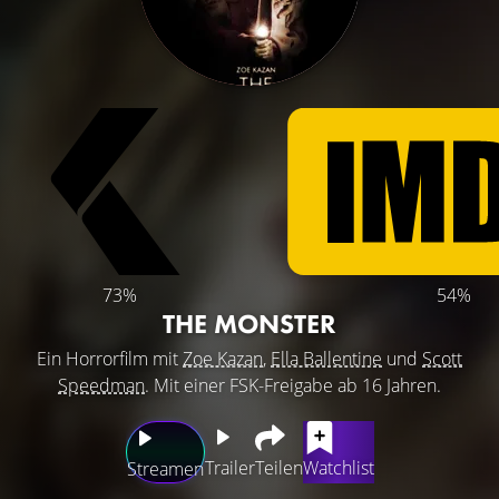
73%
54%
THE MONSTER
Ein Horrorfilm mit
Zoe Kazan
,
Ella Ballentine
und
Scott
Speedman
. Mit einer FSK-Freigabe ab 16 Jahren.
Trailer
Teilen
Watchlist
Streamen