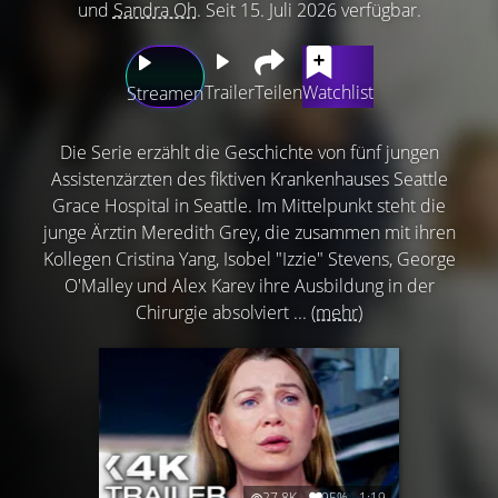
und
Sandra Oh
. Seit 15. Juli 2026 verfügbar.
Trailer
Teilen
Watchlist
Streamen
Die Serie erzählt die Geschichte von fünf jungen
Assistenzärzten des fiktiven Krankenhauses Seattle
Grace Hospital in Seattle. Im Mittelpunkt steht die
junge Ärztin Meredith Grey, die zusammen mit ihren
Kollegen Cristina Yang, Isobel "Izzie" Stevens, George
O'Malley und Alex Karev ihre Ausbildung in der
Chirurgie absolviert ...
(mehr)
27.8K
95%
1:19