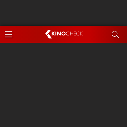
KINO
CHECK
App
DEMNÄCHST IM KINO
Steckerlfischfiasko
Ice Cream Man
Das Ende der Sterne
Exit 8
You, Me & Italy
Marsupilami