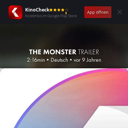
KinoCheck
App öffnen
Kostenlos im Google Play Store
THE MONSTER
TRAILER
2:16min
•
Deutsch
•
vor 9 Jahren