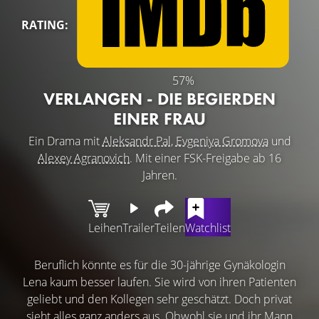
RATING:
57%
VERLANGEN - DIE BEGIERDEN
EINER FRAU
Ein Drama mit
Aleksandr Pal
,
Evgeniya Gromova
und
Alexey Agranovich
. Mit einer FSK-Freigabe ab 16
Jahren.
Leihen
Trailer
Teilen
Watchlist
Beruflich könnte es für die 30-jährige Gynäkologin
Lena kaum besser laufen. Sie wird von ihren Patienten
geliebt und den Kollegen sehr geschätzt. Doch privat
sieht alles ganz anders aus. Obwohl sie und ihr Mann