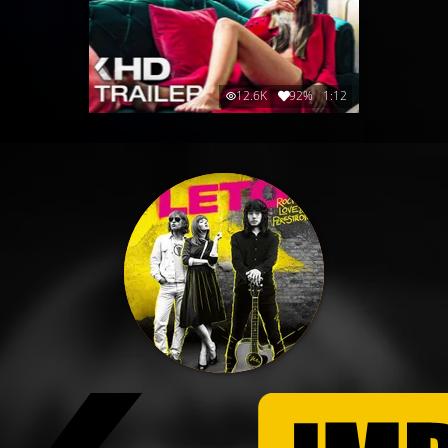
12.6K
92%
1:12