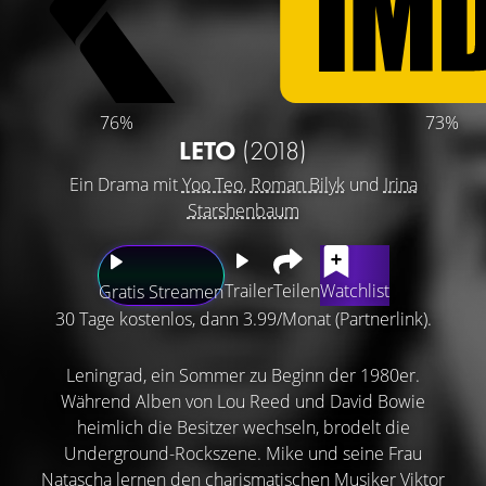
76%
73%
LETO
(2018)
Ein Drama mit
Yoo Teo
,
Roman Bilyk
und
Irina
Starshenbaum
Trailer
Teilen
Watchlist
Gratis Streamen
30 Tage kostenlos, dann 3.99/Monat (Partnerlink).
Leningrad, ein Sommer zu Beginn der 1980er.
Während Alben von Lou Reed und David Bowie
heimlich die Besitzer wechseln, brodelt die
Underground-Rockszene. Mike und seine Frau
Natascha lernen den charismatischen Musiker Viktor