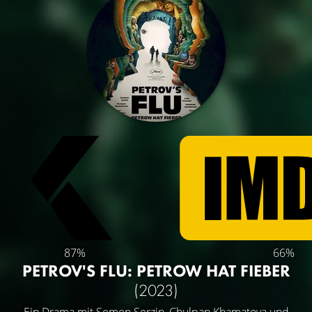
87%
66%
PETROV'S FLU: PETROW HAT FIEBER
(2023)
Ein Drama mit
Semen Serzin
,
Chulpan Khamatova
und