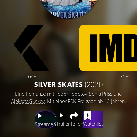
64%
71%
SILVER SKATES
(2021)
Eine Romanze mit
Fedor Fedotov
,
Sonia Priss
und
Aleksey Guskov
. Mit einer FSK-Freigabe ab 12 Jahren.
Trailer
Teilen
Watchlist
Streamen