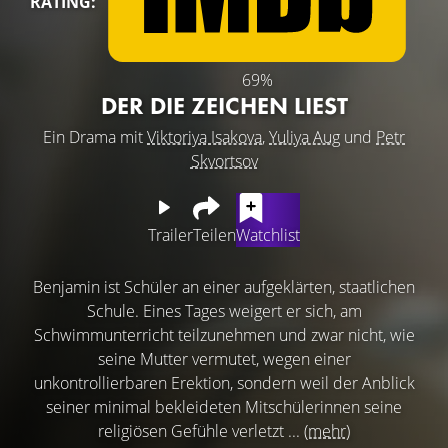
RATING:
69%
DER DIE ZEICHEN LIEST
Ein Drama mit
Viktoriya Isakova
,
Yuliya Aug
und
Petr
Skvortsov
Trailer
Teilen
Watchlist
Benjamin ist Schüler an einer aufgeklärten, staatlichen
Schule. Eines Tages weigert er sich, am
Schwimmunterricht teilzunehmen und zwar nicht, wie
seine Mutter vermutet, wegen einer
unkontrollierbaren Erektion, sondern weil der Anblick
seiner minimal bekleideten Mitschülerinnen seine
religiösen Gefühle verletzt ...
(mehr)