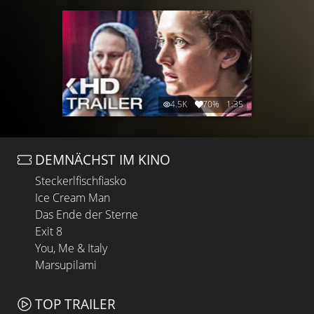
4.5K
70%
1:35
DEMNÄCHST IM KINO
Steckerlfischfiasko
Ice Cream Man
Das Ende der Sterne
Exit 8
You, Me & Italy
Marsupilami
TOP TRAILER