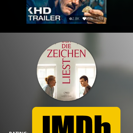
2.8K
95%
1:53